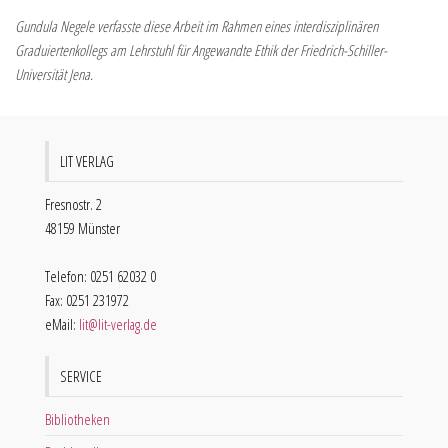
Gundula Negele verfasste diese Arbeit im Rahmen eines interdisziplinären
Graduiertenkollegs am Lehrstuhl für Angewandte Ethik der Friedrich-Schiller-
Universität Jena.
LIT VERLAG
Fresnostr. 2
48159 Münster
Telefon: 0251 62032 0
Fax: 0251 231972
eMail:
lit@lit-verlag.de
SERVICE
Bibliotheken