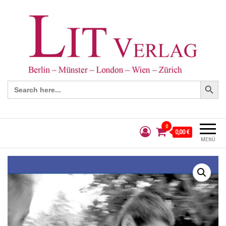
Search Button
Search
for:
0
0,00 €
MENÜ