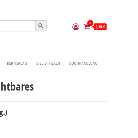
Search Button
0
0,00 €
DER VERLAG
BIBLIOTHEKEN
BUCHHANDLUNG
chtbares
g.)