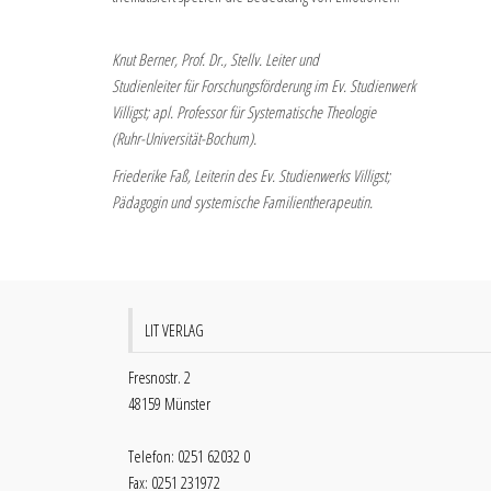
Knut Berner, Prof. Dr., Stellv. Leiter und
Studienleiter für Forschungsförderung im Ev. Studienwerk
Villigst; apl. Professor für Systematische Theologie
(Ruhr-Universität-Bochum).
Friederike Faß, Leiterin des Ev. Studienwerks Villigst;
Pädagogin und systemische Familientherapeutin.
LIT VERLAG
Fresnostr. 2
48159 Münster
Telefon: 0251 62032 0
Fax: 0251 231972