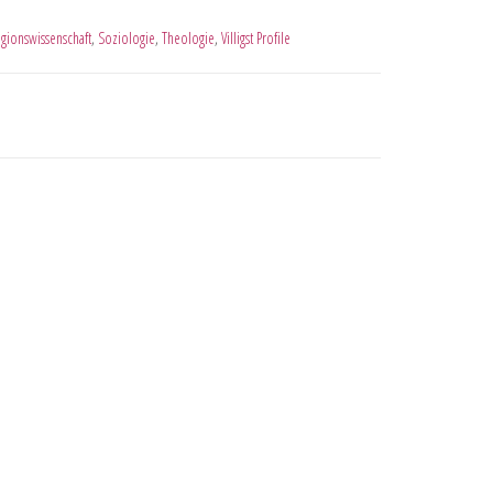
igionswissenschaft
,
Soziologie
,
Theologie
,
Villigst Profile