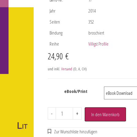
Jahr
2014
Seiten
352
Bindung
broschiert
Reihe
Villigst Profile
24,90
€
und inkl.
Versand
(D, A, CH)
eBook/Print
-
+
In den Warenkorb