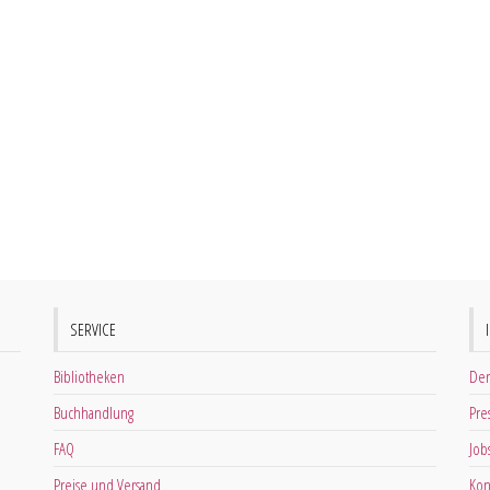
SERVICE
Bibliotheken
Der
Buchhandlung
Pre
FAQ
Job
Preise und Versand
Kon