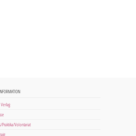
INFORMATION
 Verlag
sse
s/Praktika/Volontariat
takt