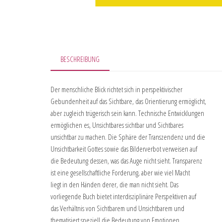
BESCHREIBUNG
Der menschliche Blick richtet sich in perspektivischer
Gebundenheit auf das Sichtbare, das Orientierung ermöglicht,
aber zugleich trügerisch sein kann. Technische Entwicklungen
ermöglichen es, Unsichtbares sichtbar und Sichtbares
unsichtbar zu machen. Die Sphäre der Transzendenz und die
Unsichtbarkeit Gottes sowie das Bilderverbot verweisen auf
die Bedeutung dessen, was das Auge nicht sieht. Transparenz
ist eine gesellschaftliche Forderung, aber wie viel Macht
liegt in den Händen derer, die man nicht sieht. Das
vorliegende Buch bietet interdisziplinäre Perspektiven auf
das Verhältnis von Sichtbarem und Unsichtbarem und
thematisiert speziell die Bedeutung von Emotionen.