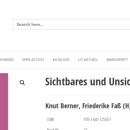
Search
for:
LDUNGEN
OPEN ACCESS
KATALOGE
LIT AKTUELL
MANUSKRIPT
Sichtbares und Unsi
Knut Berner, Friederike Faß (H
ISBN
978-3-643-12550-7
Band-Nr.
17