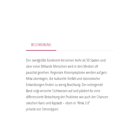
BESCHREIBUNG
Der zweitgrößte Kontinent mit seinen mehr als 50 Staaten und
über einer Milliarde Menschen wird in den Medien oft
pauschal gesehen. Regionale Krisensymptome werden auf ganz
Afrika übertragen, die kulturelle Vielfalt und ökonomische
Entwicklungen finden zu wenig Beachtung. Der vorliegende
Band zeigt verzerrte Sichtweisen auf und plädiert für eine
differenzierte Betrachtung der Probleme wie auch der Chancen
zwischen Kairo und Kapstadt – eben in “Afrika 3.0”
jenseits von Stereotypen.