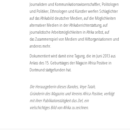
Journalisten und Kommunikationswissenschaftler, Politologen
und Politiker, Ethnologen und Künstler werfen Schlaglichter
auf das Afrikabild deutscher Medien, auf die Möglichkeiten
alternativer Medien in der Afrikaberichterstattung, auf
journalistische Arbeitsmöglichkeiten in Afrika selbst, auf
das Zusammenspiel von Medien und Hilfsorganisationen und
anderes mehr.
Dokumentiert wird damit eine Tagung, die im Juni 2013 aus
Anlass des 15. Geburtstages der Magazin Africa Positive in
Dortmund stattgefunden hat.
Die Herausgeberin dieses Bandes, Veye Tatah,
Gründerin des Magazins und Vereins Africa Positive, verfolgt
mit ihrer Publikationstätigkeit das Ziel, ein
vielschichtiges Bild von Afrika zu zeichnen.