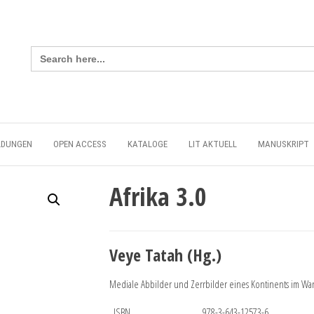
Search
for:
LDUNGEN
OPEN ACCESS
KATALOGE
LIT AKTUELL
MANUSKRIPT
Afrika 3.0
Veye Tatah (Hg.)
Mediale Abbilder und Zerrbilder eines Kontinents im Wa
ISBN
978-3-643-12573-6