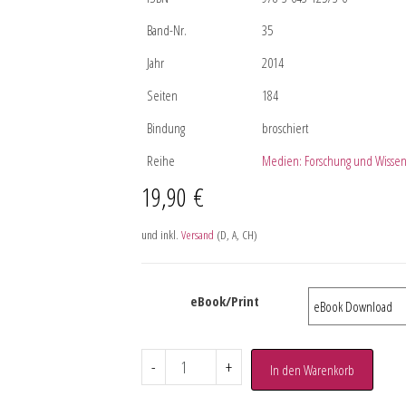
Band-Nr.
35
Jahr
2014
Seiten
184
Bindung
broschiert
Reihe
Medien: Forschung und Wissen
19,90
€
und inkl.
Versand
(D, A, CH)
eBook/Print
-
+
In den Warenkorb