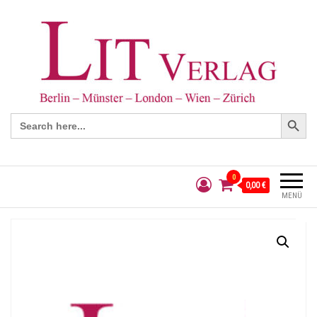
Search Button
Search
for:
0
0,00 €
MENÜ