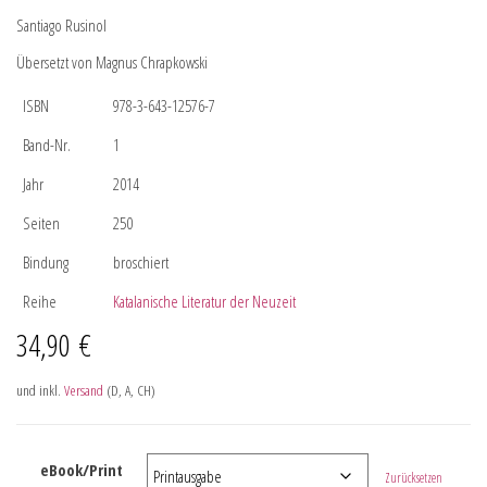
Santiago Rusinol
Übersetzt von Magnus Chrapkowski
ISBN
978-3-643-12576-7
Band-Nr.
1
Jahr
2014
Seiten
250
Bindung
broschiert
Reihe
Katalanische Literatur der Neuzeit
34,90
€
und inkl.
Versand
(D, A, CH)
eBook/Print
Zurücksetzen