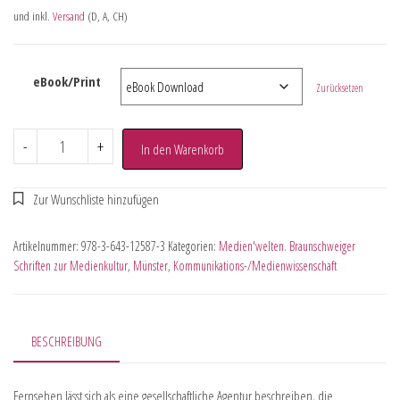
und inkl.
Versand
(D, A, CH)
eBook/Print
Zurücksetzen
-
+
In den Warenkorb
Artikelnummer:
978-3-643-12587-3
Kategorien:
Medien'welten. Braunschweiger
Schriften zur Medienkultur
,
Münster
,
Kommunikations-/Medienwissenschaft
BESCHREIBUNG
Fernsehen lässt sich als eine gesellschaftliche Agentur beschreiben, die