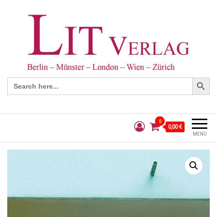
Search Button
Search
for:
0
0,00 €
MENÜ