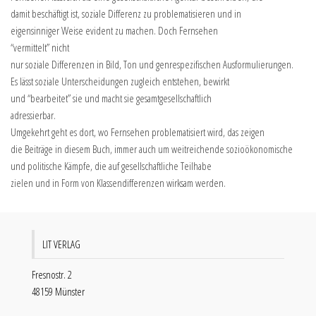
damit beschäftigt ist, soziale Differenz zu problematisieren und in
eigensinniger Weise evident zu machen. Doch Fernsehen
“vermittelt” nicht
nur soziale Differenzen in Bild, Ton und genrespezifischen Ausformulierungen.
Es lässt soziale Unterscheidungen zugleich entstehen, bewirkt
und “bearbeitet” sie und macht sie gesamtgesellschaftlich
adressierbar.
Umgekehrt geht es dort, wo Fernsehen problematisiert wird, das zeigen
die Beiträge in diesem Buch, immer auch um weitreichende sozioökonomische
und politische Kämpfe, die auf gesellschaftliche Teilhabe
zielen und in Form von Klassendifferenzen wirksam werden.
LIT VERLAG
Fresnostr. 2
48159 Münster