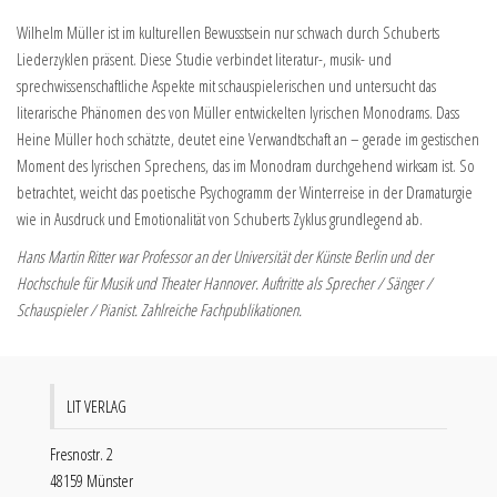
Wilhelm Müller ist im kulturellen Bewusstsein nur schwach durch Schuberts
Liederzyklen präsent. Diese Studie verbindet literatur-, musik- und
sprechwissenschaftliche Aspekte mit schauspielerischen und untersucht das
literarische Phänomen des von Müller entwickelten lyrischen Monodrams. Dass
Heine Müller hoch schätzte, deutet eine Verwandtschaft an – gerade im gestischen
Moment des lyrischen Sprechens, das im Monodram durchgehend wirksam ist. So
betrachtet, weicht das poetische Psychogramm der Winterreise in der Dramaturgie
wie in Ausdruck und Emotionalität von Schuberts Zyklus grundlegend ab.
Hans Martin Ritter war Professor an der Universität der Künste Berlin und der
Hochschule für Musik und Theater Hannover. Auftritte als Sprecher / Sänger /
Schauspieler / Pianist. Zahlreiche Fachpublikationen.
LIT VERLAG
Fresnostr. 2
48159 Münster