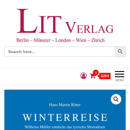
Search Button
Search
for:
0
0,00 €
MENÜ