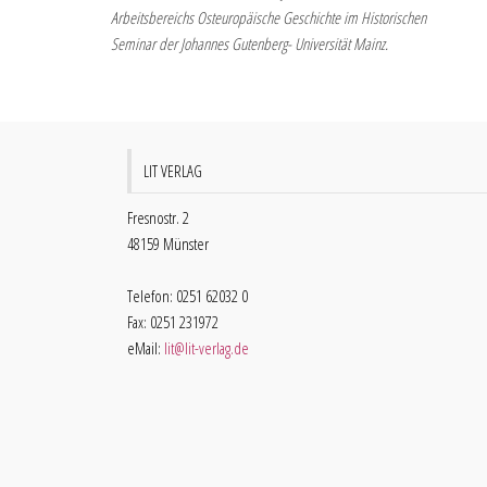
Arbeitsbereichs Osteuropäische Geschichte im Historischen
Seminar der Johannes Gutenberg- Universität Mainz.
LIT VERLAG
Fresnostr. 2
48159 Münster
Telefon: 0251 62032 0
Fax: 0251 231972
eMail:
lit@lit-verlag.de