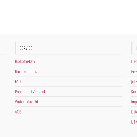
SERVICE
Bibliotheken
Der
Buchhandlung
Pre
FAQ
Job
Preise und Versand
Kon
Widerrufsrecht
Imp
AGB
Dat
LIT