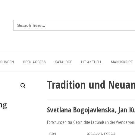
Search
for:
LDUNGEN
OPEN ACCESS
KATALOGE
LIT AKTUELL
MANUSKRIPT
Tradition und Neua
Svetlana Bogojavlenska, Jan K
Forschungen zur Geschichte Lettlands an der Wende vom 20
ISBN
978-3-643-12732-7