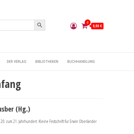
Search Button
0
0,00 €
DER VERLAG
BIBLIOTHEKEN
BUCHHANDLUNG
nfang
usber (Hg.)
. zum 21. Jahrhundert. Kleine Festschrift für Erwin Oberländer