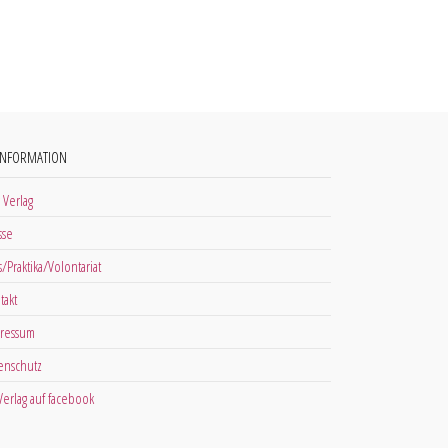
INFORMATION
 Verlag
sse
s/Praktika/Volontariat
takt
ressum
enschutz
 Verlag auf facebook