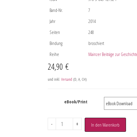
Band-Nr.
7
Jahr
2014
Seiten
248
Bindung
broschiert
Reihe
Mainzer Beiträge zur Geschicht
24,90
€
und inkl.
Versand
(D, A, CH)
eBook/Print
-
+
In den Warenkorb