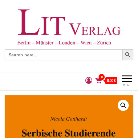
Search Button
Search
for:
0
0,00 €
MENÜ