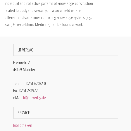
individual and collective patterns of knowledge construction
related to body and sexuality, in a social field where
different and sometimes conflicting knowledge systems (e.g.
Islam, Graeco-Islamic Medicine) can be found at work.
LIT VERLAG
Fresnostr. 2
48159 Münster
Telefon: 0251 62032 0
Fax: 0251 231972
eMail:
lit@lit-verlag.de
SERVICE
Bibliotheken