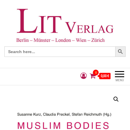
Search Button
Search
for:
0
0,00 €
MENÜ