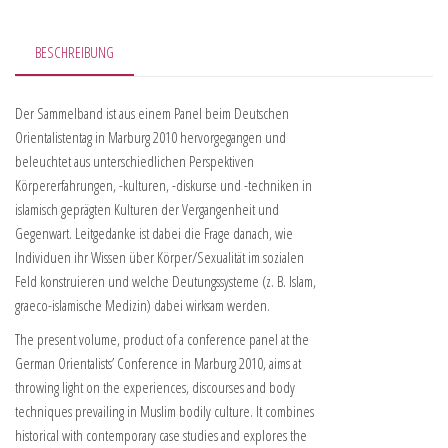
BESCHREIBUNG
Der Sammelband ist aus einem Panel beim Deutschen
Orientalistentag in Marburg 2010 hervorgegangen und
beleuchtet aus unterschiedlichen Perspektiven
Körpererfahrungen, -kulturen, -diskurse und -techniken in
islamisch geprägten Kulturen der Vergangenheit und
Gegenwart. Leitgedanke ist dabei die Frage danach, wie
Individuen ihr Wissen über Körper/Sexualität im sozialen
Feld konstruieren und welche Deutungssysteme (z. B. Islam,
graeco-islamische Medizin) dabei wirksam werden.
The present volume, product of a conference panel at the
German Orientalists’ Conference in Marburg 2010, aims at
throwing light on the experiences, discourses and body
techniques prevailing in Muslim bodily culture. It combines
historical with contemporary case studies and explores the