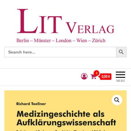
Search Button
Search
for:
0
0,00 €
MENÜ