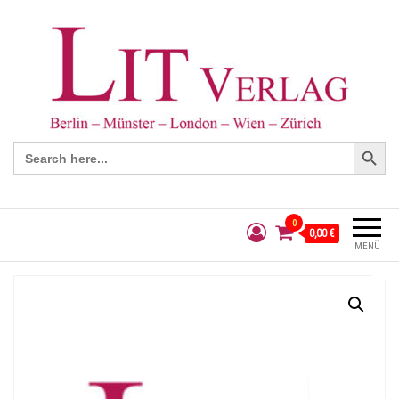
Search Button
Search
for:
0
0,00 €
MENÜ