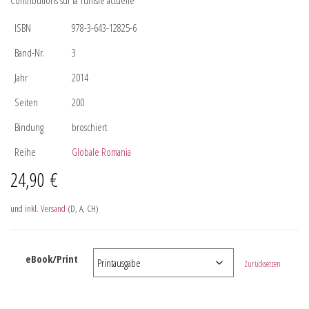
Contributions sur la Tunisie actuelle
ISBN
978-3-643-12825-6
Band-Nr.
3
Jahr
2014
Seiten
200
Bindung
broschiert
Reihe
Globale Romania
24,90
€
und inkl.
Versand
(D, A, CH)
eBook/Print
Zurücksetzen