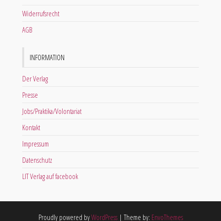
Widerrufsrecht
AGB
INFORMATION
Der Verlag
Presse
Jobs/Praktika/Volontariat
Kontakt
Impressum
Datenschutz
LIT Verlag auf facebook
Proudly powered by
WordPress
|
Theme by:
EnvoThemes