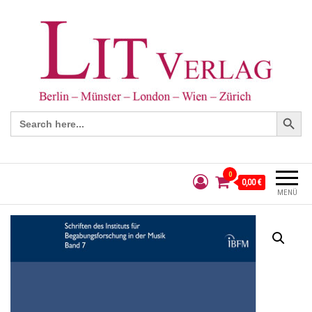
Search Button
Search
for:
0
0,00 €
MENÜ