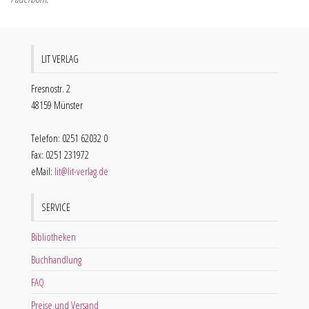
LIT VERLAG
Fresnostr. 2
48159 Münster
Telefon: 0251 62032 0
Fax: 0251 231972
eMail:
lit@lit-verlag.de
SERVICE
Bibliotheken
Buchhandlung
FAQ
Preise und Versand