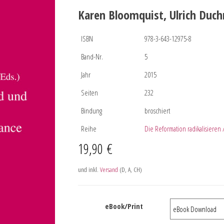
Karen Bloomquist, Ulrich Duch
ISBN
978-3-643-12975-8
Band-Nr.
5
Jahr
2015
Seiten
232
Bindung
broschiert
Reihe
Die Reformation radikalisieren 
19,90
€
und inkl.
Versand
(D, A, CH)
eBook/Print