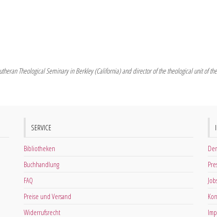
utheran Theological Seminary in Berkley (California) and director of the theological unit of t
SERVICE
Bibliotheken
Der
Buchhandlung
Pre
FAQ
Job
Preise und Versand
Kon
Widerrufsrecht
Imp