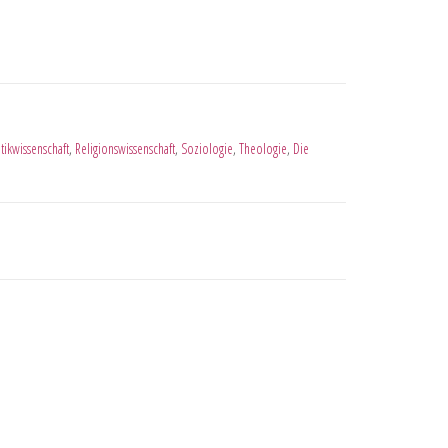
itikwissenschaft
,
Religionswissenschaft
,
Soziologie
,
Theologie
,
Die