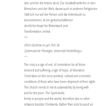
den und für die Armen da ist. Die Geistkraft wirkt frei in den
Menschen und der Welt, darum auch in anderen Religionen.
Statt sich nur auf die Person und das Individuum zu
konzentrieren, ist ein gemeinschaftlicher
kirchlicher
Ansatz für Widerstand und
Transformation zentral.
<!–
Ulrich Duchrow ist apl. Prof. für
Systematische Theologie, Universität Heidelberg.a
–>
The cross is a sign of evil, of consolation for all those
tortured and suffering, a sign of hope, of liberation.
Christ takes on the socio-political, cultural and economic
conditions of those who have been deprived of their rights.
The church needs to risk its sustainability by being with
and for the poor. The Spirit works
freely in people and the world, therefore also in other
religions besides Christianity. Rather than only focused on