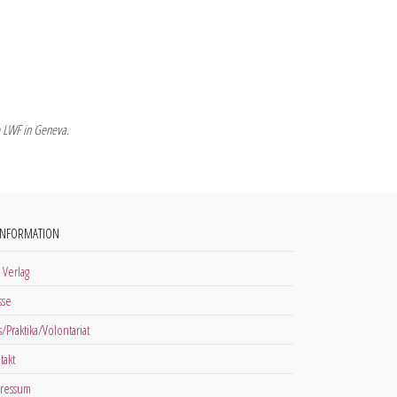
he LWF in Geneva.
INFORMATION
 Verlag
sse
s/Praktika/Volontariat
takt
ressum