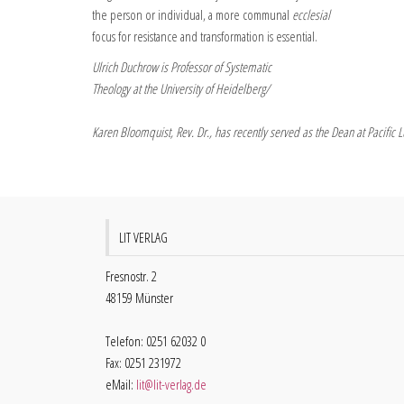
the person or individual, a more communal
ecclesial
focus for resistance and transformation is essential.
Ulrich Duchrow is Professor of Systematic
Theology at the University of Heidelberg/
Karen Bloomquist, Rev. Dr., has recently served as the Dean at Pacific L
LIT VERLAG
Fresnostr. 2
48159 Münster
Telefon: 0251 62032 0
Fax: 0251 231972
eMail:
lit@lit-verlag.de