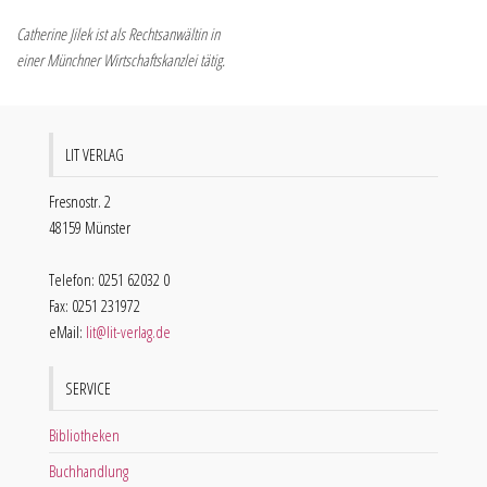
Catherine Jilek ist als Rechtsanwältin in
einer Münchner Wirtschaftskanzlei tätig.
LIT VERLAG
Fresnostr. 2
48159 Münster
Telefon: 0251 62032 0
Fax: 0251 231972
eMail:
lit@lit-verlag.de
SERVICE
Bibliotheken
Buchhandlung