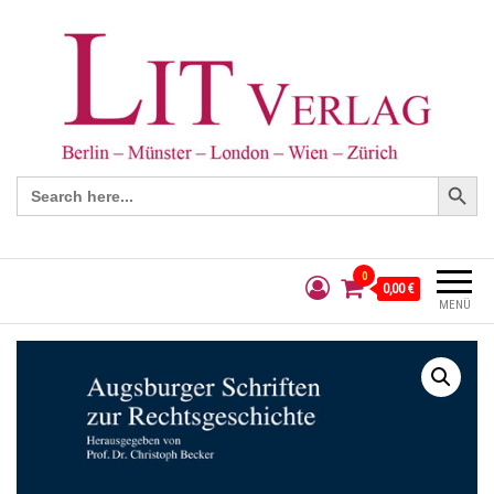
Search Button
Search
for:
0
0,00 €
MENÜ