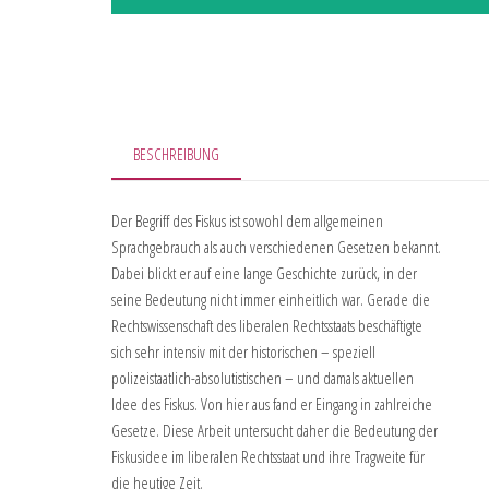
BESCHREIBUNG
Der Begriff des Fiskus ist sowohl dem allgemeinen
Sprachgebrauch als auch verschiedenen Gesetzen bekannt.
Dabei blickt er auf eine lange Geschichte zurück, in der
seine Bedeutung nicht immer einheitlich war. Gerade die
Rechtswissenschaft des liberalen Rechtsstaats beschäftigte
sich sehr intensiv mit der historischen – speziell
polizeistaatlich-absolutistischen – und damals aktuellen
Idee des Fiskus. Von hier aus fand er Eingang in zahlreiche
Gesetze. Diese Arbeit untersucht daher die Bedeutung der
Fiskusidee im liberalen Rechtsstaat und ihre Tragweite für
die heutige Zeit.