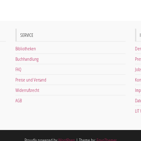
SERVICE
Bibliotheken
Der
Buchhandlung
Pre
FAQ
Job
Preise und Versand
Kon
Widerrufsrecht
Imp
AGB
Dat
LIT
Proudly powered by
WordPress
|
Theme by:
EnvoThemes