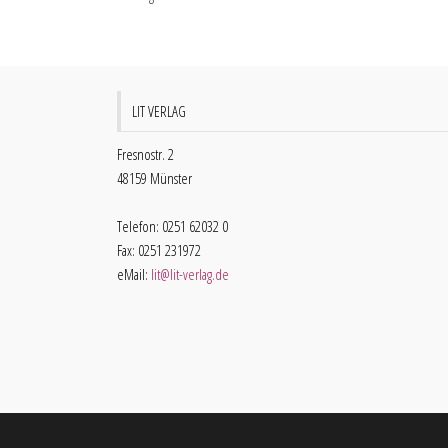
LIT VERLAG
Fresnostr. 2
48159 Münster
Telefon: 0251 62032 0
Fax: 0251 231972
eMail:
lit@lit-verlag.de