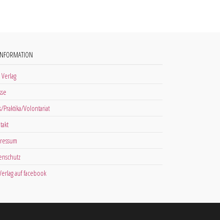
INFORMATION
 Verlag
sse
s/Praktika/Volontariat
takt
ressum
enschutz
 Verlag auf facebook