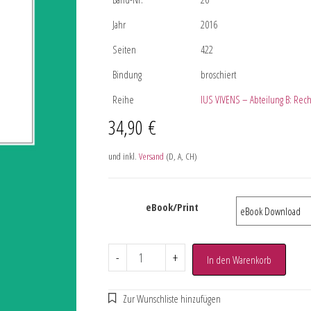
Jahr
2016
Seiten
422
Bindung
broschiert
Reihe
IUS VIVENS – Abteilung B: Rec
34,90
€
und inkl.
Versand
(D, A, CH)
eBook/Print
-
+
In den Warenkorb