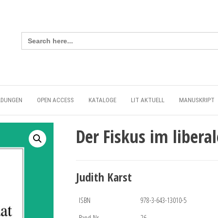
Search
for:
LDUNGEN
OPEN ACCESS
KATALOGE
LIT AKTUELL
MANUSKRIPT
Der Fiskus im libera
Judith Karst
ISBN
978-3-643-13010-5
Band-Nr.
26