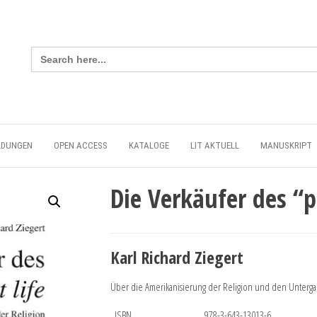
Search
for:
LDUNGEN
OPEN ACCESS
KATALOGE
LIT AKTUELL
MANUSKRIPT
Die Verkäufer des “pe
Karl Richard Ziegert
Über die Amerikanisierung der Religion und den Unterga
ISBN
978-3-643-13013-6