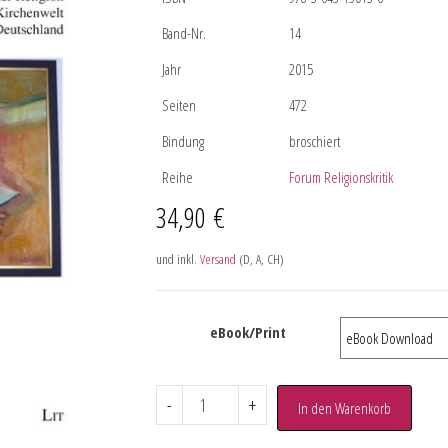
Band-Nr.
14
Jahr
2015
Seiten
472
Bindung
broschiert
Reihe
Forum Religionskritik
34,90
€
und inkl.
Versand
(D, A, CH)
eBook/Print
-
+
In den Warenkorb