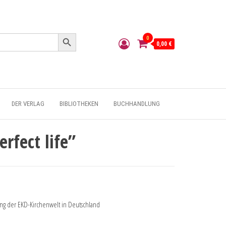
Search Button
0
0,00 €
DER VERLAG
BIBLIOTHEKEN
BUCHHANDLUNG
rfect life”
ng der EKD-Kirchenwelt in Deutschland