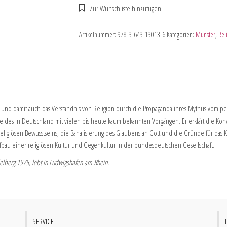
Artikelnummer:
978-3-643-13013-6
Kategorien:
Münster
,
Rel
und damit auch das Verständnis von Religion durch die Propaganda ihres Mythus vom perf
n Feldes in Deutschland mit vielen bis heute kaum bekannten Vorgängen. Er erklärt die 
 religiösen Bewusstseins, die Banalisierung des Glaubens an Gott und die Gründe für das 
au einer religiösen Kultur und Gegenkultur in der bundesdeutschen Gesellschaft.
idelberg 1975, lebt in Ludwigshafen am Rhein.
SERVICE