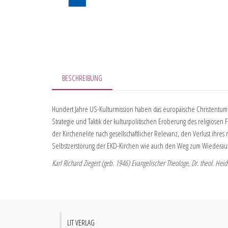
BESCHREIBUNG
Hundert Jahre US-Kulturmission haben das europäische Christentum 
Strategie und Taktik der kulturpolitischen Eroberung des religiöse
der Kirchenelite nach gesellschaftlicher Relevanz, den Verlust ihres
Selbstzerstörung der EKD-Kirchen wie auch den Weg zum Wiederaufb
Karl Richard Ziegert (geb. 1946) Evangelischer Theologe, Dr. theol. He
LIT VERLAG