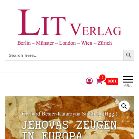
Search Button
Search
for:
0
0,00 €
MENÜ