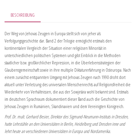
BESCHREIBUNG
Der Weg von Jehovas Zeugen in Europa stellt sich von jeher als
Verfolgungsgeschichte dar. Band 2 der Trilogie ermöglicht erstmals den
kontinentalen Vergleich der Situation einer religiösen Minorität in
unterschiedlichen politischen Systemen und gibt Einblick in die Methoden
staatlicher bzw. großkirchlicher Repression, in die Überlebensstrategien der
Glaubensgemeinschaft sowie in ihre multiple Diktaturerfahrung in Osteuropa. Nach
einem zunächst entspannten Umgang mit Jehovas Zeugen nach 1990 droht dort
aktuell unter Verletzung des universalen Menschenrechts auf Religionsfreiheit die
Wiederkehr von Verhältnissen, die aus der Sowjetära wohl bekannt sind. Erstmals
im deutschen Sprachraum dokumentiert dieser Band auch die Geschichte von
Jehovas Zeugen in Rumänien, Skandinavien und dem Vereinigten Königreich.
Prof. Dr. mult. Gerhard Besier, Direktor des Sigmund-Neumann-Instituts in Dresden,
hatte Lehrstühle an den Universitäten in Berlin, Heidelberg und Dresden inne und
lehrt heute an verschiedenen Universitäten in Europa und Nordamerika.