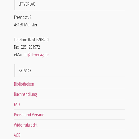
LIT VERLAG
Fresnostr. 2
48159 Münster
Telefon: 0251 62032 0
Fax: 0251 231972
eMail:
lit@lit-verlag.de
SERVICE
Bibliotheken
Buchhandlung
FAQ
Preise und Versand
Widerrufsrecht
AGB