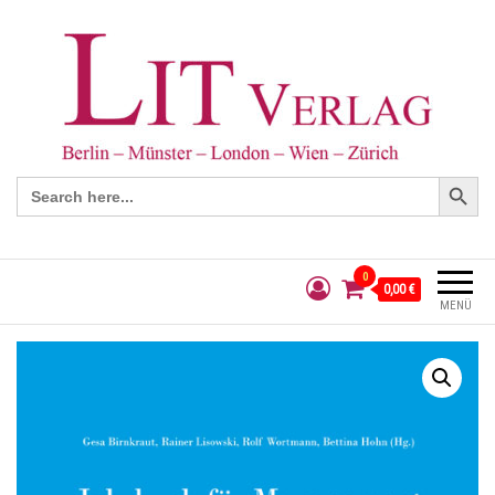
Search Button
Search
for:
0
0,00 €
MENÜ