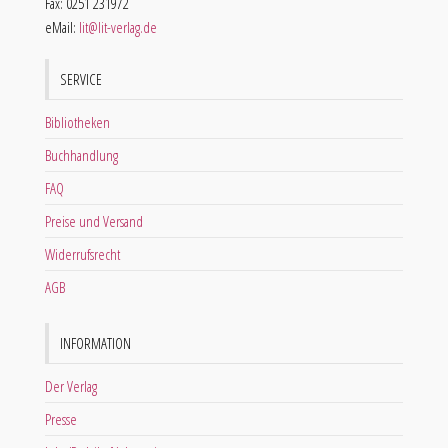
Fax: 0251 231972
eMail:
lit@lit-verlag.de
SERVICE
Bibliotheken
Buchhandlung
FAQ
Preise und Versand
Widerrufsrecht
AGB
INFORMATION
Der Verlag
Presse