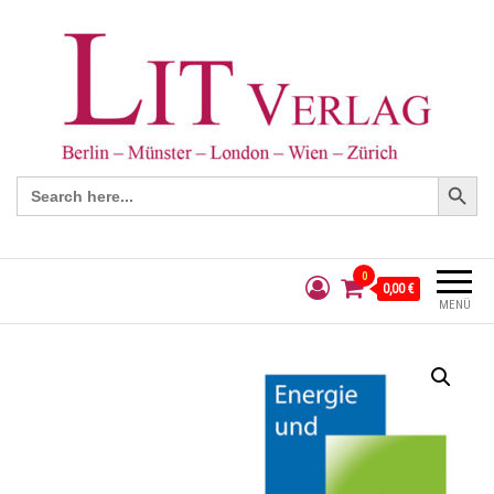
Search Button
Search
for:
0
0,00 €
MENÜ