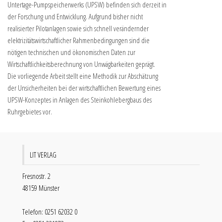
Untertage-Pumpspeicherwerks (UPSW) befinden sich derzeit in
der Forschung und Entwicklung. Aufgrund bisher nicht
realisierter Pilotanlagen sowie sich schnell verändernder
elektrizitätswirtschaftlicher Rahmenbedingungen sind die
nötigen technischen und ökonomischen Daten zur
Wirtschaftlichkeitsberechnung von Unwägbarkeiten geprägt.
Die vorliegende Arbeit stellt eine Methodik zur Abschätzung
der Unsicherheiten bei der wirtschaftlichen Bewertung eines
UPSW-Konzeptes in Anlagen des Steinkohlebergbaus des
Ruhrgebietes vor.
LIT VERLAG
Fresnostr. 2
48159 Münster
Telefon: 0251 62032 0