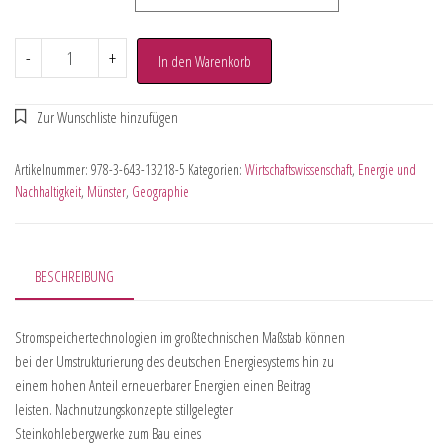
-
+
In den Warenkorb
Artikelnummer:
978-3-643-13218-5
Kategorien:
Wirtschaftswissenschaft
,
Energie und
Nachhaltigkeit
,
Münster
,
Geographie
BESCHREIBUNG
Stromspeichertechnologien im großtechnischen Maßstab können
bei der Umstrukturierung des deutschen Energiesystems hin zu
einem hohen Anteil erneuerbarer Energien einen Beitrag
leisten. Nachnutzungskonzepte stillgelegter
Steinkohlebergwerke zum Bau eines