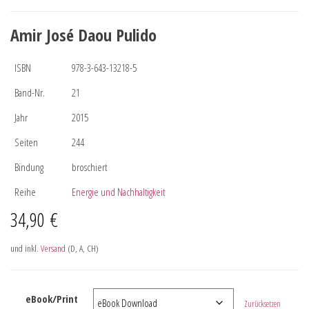
Amir José Daou Pulido
ISBN
978-3-643-13218-5
Band-Nr.
21
Jahr
2015
Seiten
244
Bindung
broschiert
Reihe
Energie und Nachhaltigkeit
34,90
€
und inkl.
Versand
(D, A, CH)
eBook/Print
Zurücksetzen