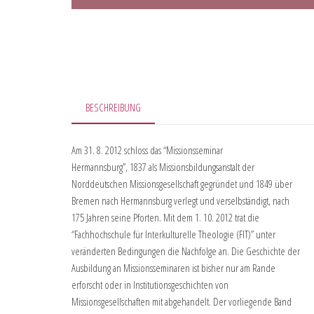
BESCHREIBUNG
Am 31. 8. 2012 schloss das “Missionsseminar
Hermannsburg”, 1837 als Missionsbildungsanstalt der
Norddeutschen Missionsgesellschaft gegründet und 1849 über
Bremen nach Hermannsburg verlegt und verselbständigt, nach
175 Jahren seine Pforten. Mit dem 1. 10. 2012 trat die
“Fachhochschule für Interkulturelle Theologie (FIT)” unter
veränderten Bedingungen die Nachfolge an. Die Geschichte der
Ausbildung an Missionsseminaren ist bisher nur am Rande
erforscht oder in Institutionsgeschichten von
Missionsgesellschaften mit abgehandelt. Der vorliegende Band