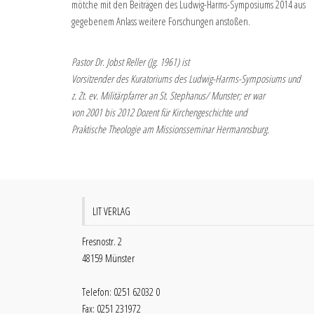
mötche mit den Beiträgen des Ludwig-Harms-Symposiums 2014 aus
gegebenem Anlass weitere Forschungen anstoßen.
Pastor Dr. Jobst Reller (Jg. 1961) ist
Vorsitzender des Kuratoriums des Ludwig-Harms-Symposiums und
z. Zt. ev. Militärpfarrer an St. Stephanus/ Munster; er war
von 2001 bis 2012 Dozent für Kirchengeschichte und
Praktische Theologie am Missionsseminar Hermannsburg.
LIT VERLAG
Fresnostr. 2
48159 Münster
Telefon: 0251 62032 0
Fax: 0251 231972