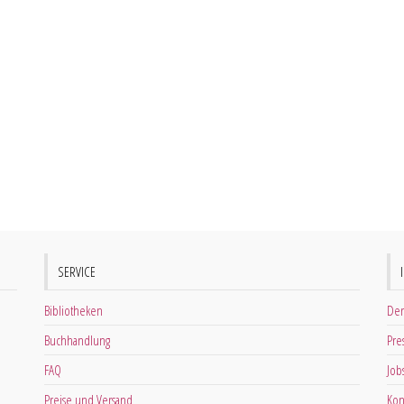
SERVICE
Bibliotheken
Der
Buchhandlung
Pre
FAQ
Job
Preise und Versand
Kon