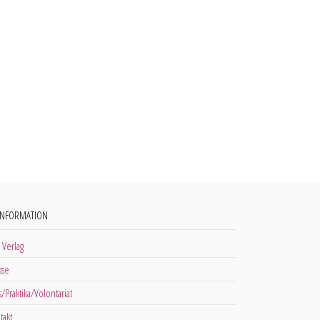
INFORMATION
 Verlag
sse
s/Praktika/Volontariat
takt