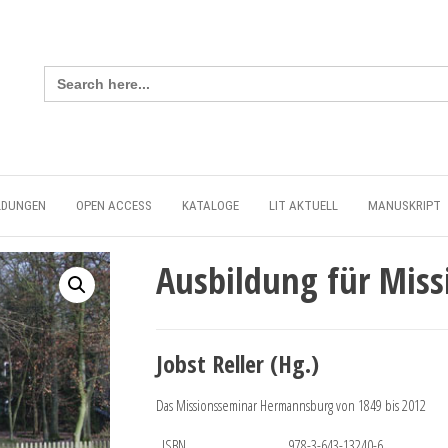
Search
for:
LDUNGEN
OPEN ACCESS
KATALOGE
LIT AKTUELL
MANUSKRIPT
Ausbildung für Miss
Jobst Reller (Hg.)
Das Missionsseminar Hermannsburg von 1849 bis 2012
ISBN
978-3-643-13240-6