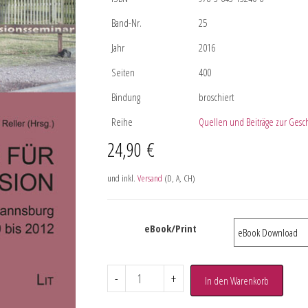
Band-Nr.
25
Jahr
2016
Seiten
400
Bindung
broschiert
Reihe
Quellen und Beiträge zur Gesc
24,90
€
und inkl.
Versand
(D, A, CH)
eBook/Print
-
+
In den Warenkorb