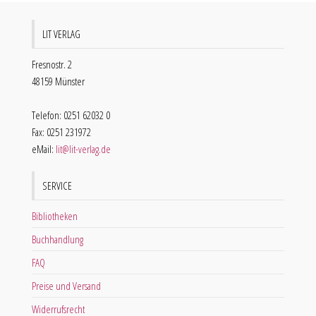
LIT VERLAG
Fresnostr. 2
48159 Münster
Telefon: 0251 62032 0
Fax: 0251 231972
eMail:
lit@lit-verlag.de
SERVICE
Bibliotheken
Buchhandlung
FAQ
Preise und Versand
Widerrufsrecht