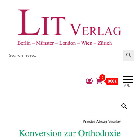
Search Button
Search
for:
0
0,00 €
MENÜ