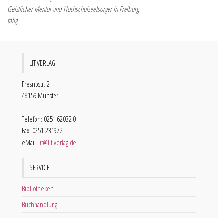
Geistlicher Mentor und Hochschulseelsorger in Freiburg
tätig.
LIT VERLAG
Fresnostr. 2
48159 Münster
Telefon: 0251 62032 0
Fax: 0251 231972
eMail:
lit@lit-verlag.de
SERVICE
Bibliotheken
Buchhandlung