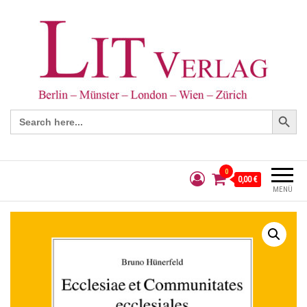
Search Button
Search
for:
0
0,00 €
MENÜ