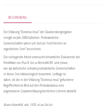
BESCHREIBUNG
Die Erklärung “Dominus Iesus” der Glaubenskongregation
erregte im Jahr 2000 Aufsehen. Protestantische
Gemeinschaften sahen sich dort als “nicht Kirchen im
eigentlichen Sinn” bezeichnet.
Die vorliegende Arbeit untersucht lehramtliche Dokumente der
Pontifikate von Pius IX. bis zu Benedikt XVI. und schaut,
wie das katholische Lehramt protestantische Gemeinschaften
in dieser Zeit ekklesiologisch bewertete. Leitfrage ist
dabei, ob die in der Erklärung “Dominus Iesus” gefundene
Begrifflichkeit im Blick auf den Protestantismus eine
angemessene Zusammenfassung kirchlichen Lehrens darstellt.
Bruno Hünerfeld, geb. 1978, ist zur Zeit als