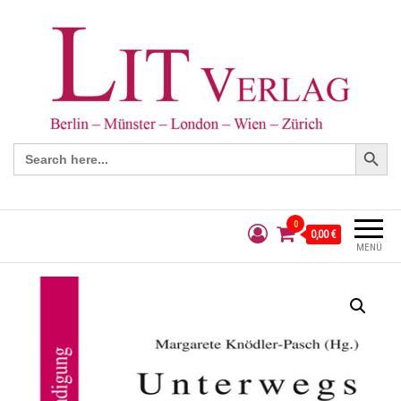
Search Button
Search
for:
0
0,00 €
MENÜ