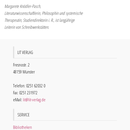
Margarete Knödler-Pasch,
Literaturwissenschaftlerin, Philosophin und systemische
Therapeutin, Studiendirektorin i. R., ist langjährige
Leiterin von Schreibwerkstätten.
LIT VERLAG
Fresnostr. 2
48159 Münster
Telefon: 0251 62032 0
Fax: 0251 231972
eMail:
lit@lit-verlag.de
SERVICE
Bibliotheken