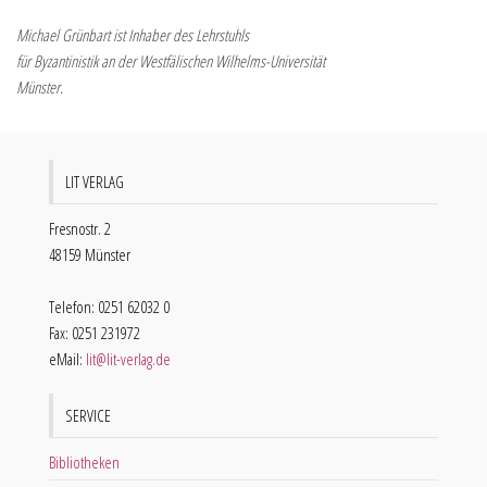
Michael Grünbart ist Inhaber des Lehrstuhls
für Byzantinistik an der Westfälischen Wilhelms-Universität
Münster.
LIT VERLAG
Fresnostr. 2
48159 Münster
Telefon: 0251 62032 0
Fax: 0251 231972
eMail:
lit@lit-verlag.de
SERVICE
Bibliotheken