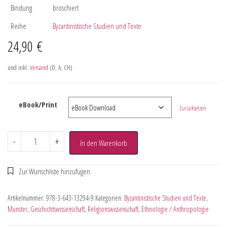
Bindung
broschiert
Reihe
Byzantinistische Studien und Texte
24,90
€
und inkl.
Versand
(D, A, CH)
eBook/Print
Zurücksetzen
-
+
In den Warenkorb
Artikelnummer:
978-3-643-13294-9
Kategorien:
Byzantinistische Studien und Texte
,
Münster
,
Geschichtswissenschaft
,
Religionswissenschaft
,
Ethnologie / Anthropologie