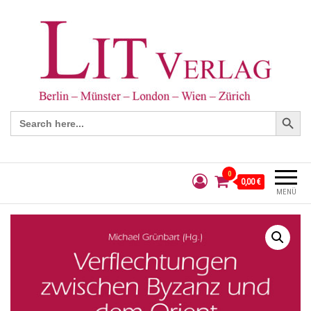
Search Button
Search
for:
0
0,00 €
MENÜ