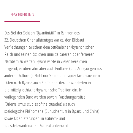
BESCHREIBUNG
Das Ziel der Sektion “Byzantinistik” im Rahmen des
32. Deutschen Orientalistentages war es, den Blick auf
Verflechtungen zwischen dem oströmischen/byzantinischen
Reich und seinen östlichen unmittelbareren oder ferneren
Nachbarn zu werfen. Byzanz wirkte in vielen Bereichen
prägend, es übernahm aber auch Einflüsse (und Anregungen aus
anderen Kulturen). Nicht nur Seide und Papier kamen aus dem
Osten nach Byzanz, auch Stoffe der Literatur wanderten in
die mittelgriechische/byzantinische Tradition ein. Im
vorliegenden Band werden sowohl Forschungsansätze
(Orientalismus, studies of the crusades) als auch
soziologische Phänomene (Eunuchentum in Byzanz und China)
sowie Überlieferungen im arabisch- und
jüdisch-byzantinischen Kontext untersucht.