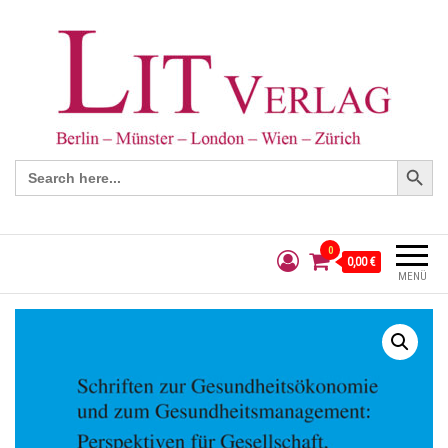
Search Button
Search
for:
0
0,00 €
MENÜ