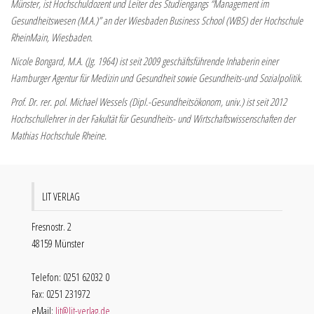
Münster, ist Hochschuldozent und Leiter des Studiengangs “Management im
Gesundheitswesen (M.A.)” an der Wiesbaden Business School (WBS) der Hochschule
RheinMain, Wiesbaden.
Nicole Bongard, M.A. (Jg. 1964) ist seit 2009 geschäftsführende Inhaberin einer
Hamburger Agentur für Medizin und Gesundheit sowie Gesundheits-und Sozialpolitik.
Prof. Dr. rer. pol. Michael Wessels (Dipl.-Gesundheitsökonom, univ.) ist seit 2012
Hochschullehrer in der Fakultät für Gesundheits- und Wirtschaftswissenschaften der
Mathias Hochschule Rheine.
LIT VERLAG
Fresnostr. 2
48159 Münster
Telefon: 0251 62032 0
Fax: 0251 231972
eMail:
lit@lit-verlag.de