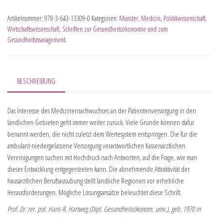
Artikelnummer:
978-3-643-13309-0
Kategorien:
Münster
,
Medizin
,
Politikwissenschaft
,
Wirtschaftswissenschaft
,
Schriften zur Gesundheitsökonomie und zum
Gesundheitsmanagement:
BESCHREIBUNG
Das Interesse des Medizinernachwuchses an der Patientenversorgung in den
ländlichen Gebieten geht immer weiter zurück. Viele Gründe können dafür
benannt werden, die nicht zuletzt dem Wertesystem entspringen. Die für die
ambulant-niedergelassene Versorgung verantwortlichen Kassenärztlichen
Vereinigungen suchen mit Hochdruck nach Antworten, auf die Frage, wie man
dieser Entwicklung entgegentreten kann. Die abnehmende Attraktivität der
hausärztlichen Berufsausübung stellt ländliche Regionen vor erhebliche
Herausforderungen. Mögliche Lösungsansätze beleuchtet diese Schrift.
Prof. Dr. rer. pol. Hans-R. Hartweg (Dipl. Gesundheitsökonom, univ.), geb. 1970 in