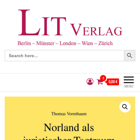
Search Button
Search
for:
0
0,00 €
MENÜ