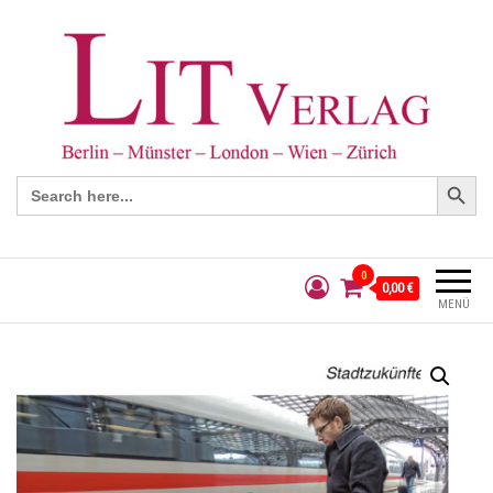
Search Button
Search
for:
0
0,00 €
MENÜ