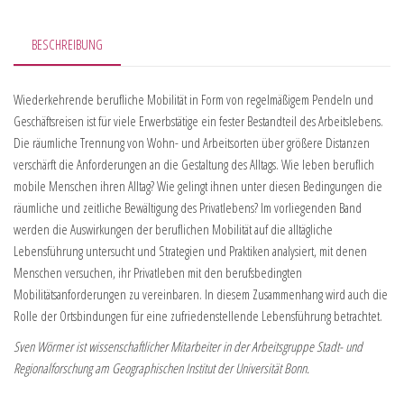
BESCHREIBUNG
Wiederkehrende berufliche Mobilität in Form von regelmäßigem Pendeln und
Geschäftsreisen ist für viele Erwerbstätige ein fester Bestandteil des Arbeitslebens.
Die räumliche Trennung von Wohn- und Arbeitsorten über größere Distanzen
verschärft die Anforderungen an die Gestaltung des Alltags. Wie leben beruflich
mobile Menschen ihren Alltag? Wie gelingt ihnen unter diesen Bedingungen die
räumliche und zeitliche Bewältigung des Privatlebens? Im vorliegenden Band
werden die Auswirkungen der beruflichen Mobilität auf die alltägliche
Lebensführung untersucht und Strategien und Praktiken analysiert, mit denen
Menschen versuchen, ihr Privatleben mit den berufsbedingten
Mobilitätsanforderungen zu vereinbaren. In diesem Zusammenhang wird auch die
Rolle der Ortsbindungen für eine zufriedenstellende Lebensführung betrachtet.
Sven Wörmer ist wissenschaftlicher Mitarbeiter in der Arbeitsgruppe Stadt- und
Regionalforschung am Geographischen Institut der Universität Bonn.