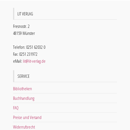
LIT VERLAG
Fresnostr. 2
48159 Münster
Telefon: 0251 62032 0
Fax: 0251 231972
eMail:
lit@lit-verlag.de
SERVICE
Bibliotheken
Buchhandlung
FAQ
Preise und Versand
Widerrufsrecht