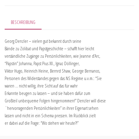
BESCHREIBUNG
Georg Denzler – vielen gut bekannt durch seine
Bände zu Zölibat und Papstgeschichte – schafft hier leicht
verständliche Zugänge zu Persönlichkeiten, wie Jeanne d’Arc,
“Päpstin” Johanna, Papst Pius XII., Ignaz Döllinger,
Viktor Hugo, Heinrich Heine, Bernrd Shaw, George Bernanos,
Personen des Widerstandes gegen das NS Regime u.v.m.: “Sie
waren … nicht willig, ihre Sicht auf das für wahr
Erkannte beugen zu lassen – und sie haben dafür zum
Großteil unbequeme Folgen hingenommen!” Denzler will diese
`hervorragenden Persönlichkeiten” in ihrer Eigenart sehen
lassen und nicht in ein Schema pressen. Im Rückblick zielt
er dabei auf die Frage: “Wo stehen wir heute?!”