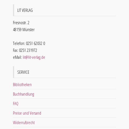
LIT VERLAG
Fresnostr. 2
48159 Münster
Telefon: 0251 62032 0
Fax: 0251 231972
eMail:
lit@lit-verlag.de
SERVICE
Bibliotheken
Buchhandlung
FAQ
Preise und Versand
Widerrufsrecht