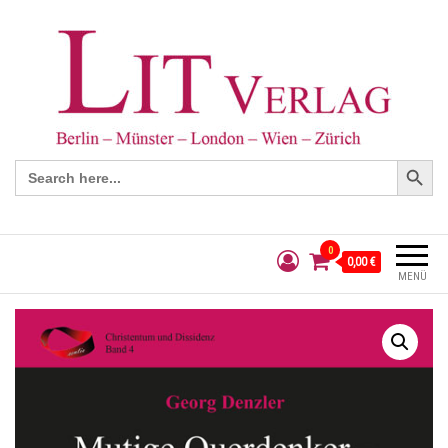
Search Button
Search
for:
0
0,00 €
MENÜ