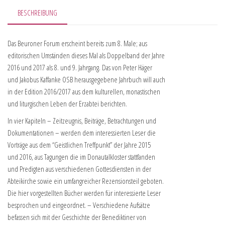
BESCHREIBUNG
Das Beuroner Forum erscheint bereits zum 8. Male; aus
editorischen Umständen dieses Mal als Doppelband der Jahre
2016 und 2017 als 8. und 9. Jahrgang. Das von Peter Häger
und Jakobus Kaffanke OSB herausgegebene Jahrbuch will auch
in der Edition 2016/2017 aus dem kulturellen, monastischen
und liturgischen Leben der Erzabtei berichten.
In vier Kapiteln – Zeitzeugnis, Beiträge, Betrachtungen und
Dokumentationen – werden dem interessierten Leser die
Vorträge aus dem “Geistlichen Treffpunkt” der Jahre 2015
und 2016, aus Tagungen die im Donautalkloster stattfanden
und Predigten aus verschiedenen Gottesdiensten in der
Abteikirche sowie ein umfangreicher Rezensionsteil geboten.
Die hier vorgestellten Bücher werden für interessierte Leser
besprochen und eingeordnet. – Verschiedene Aufsätze
befassen sich mit der Geschichte der Benediktiner von