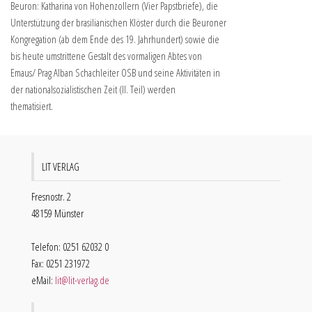
Beuron: Katharina von Hohenzollern (Vier Papstbriefe), die
Unterstützung der brasilianischen Klöster durch die Beuroner
Kongregation (ab dem Ende des 19. Jahrhundert) sowie die
bis heute umstrittene Gestalt des vormaligen Abtes von
Emaus/ Prag Alban Schachleiter OSB und seine Aktivitäten in
der nationalsozialistischen Zeit (II. Teil) werden
thematisiert.
LIT VERLAG
Fresnostr. 2
48159 Münster
Telefon: 0251 62032 0
Fax: 0251 231972
eMail:
lit@lit-verlag.de