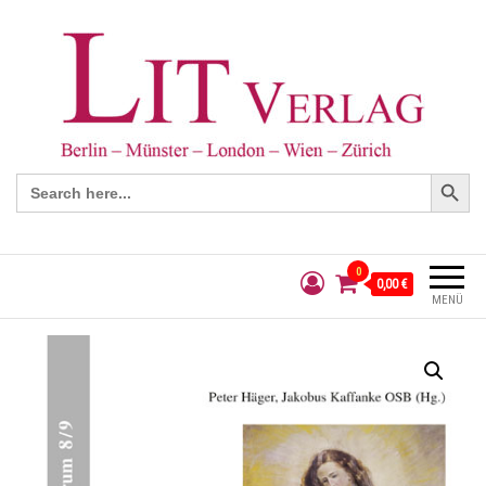
Search Button
Search
for:
0
0,00 €
MENÜ