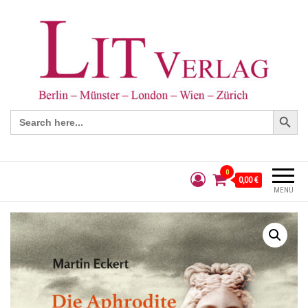
Search Button
Search
for:
0
0,00 €
MENÜ