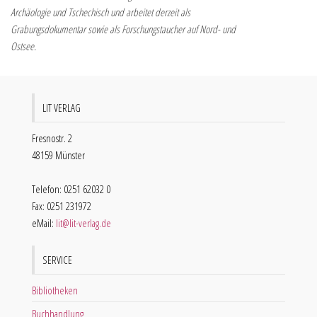
Archäologie und Tschechisch und arbeitet derzeit als
Grabungsdokumentar sowie als Forschungstaucher auf Nord- und
Ostsee.
LIT VERLAG
Fresnostr. 2
48159 Münster
Telefon: 0251 62032 0
Fax: 0251 231972
eMail:
lit@lit-verlag.de
SERVICE
Bibliotheken
Buchhandlung