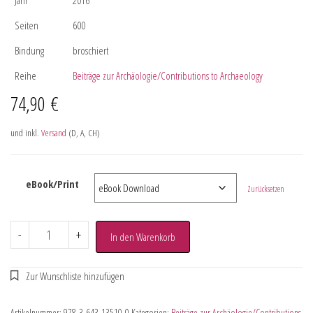
Seiten
600
Bindung
broschiert
Reihe
Beiträge zur Archäologie/Contributions to Archaeology
74,90
€
und inkl.
Versand
(D, A, CH)
eBook/Print
Zurücksetzen
-
+
In den Warenkorb
Artikelnummer:
978-3-643-13510-0
Kategorien:
Beiträge zur Archäologie/Contributions