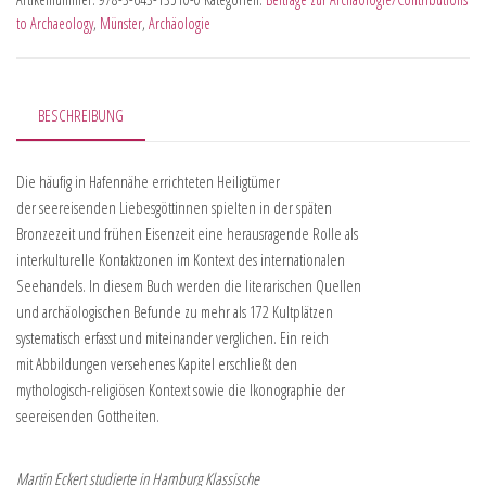
to Archaeology
,
Münster
,
Archäologie
BESCHREIBUNG
Die häufig in Hafennähe errichteten Heiligtümer
der seereisenden Liebesgöttinnen spielten in der späten
Bronzezeit und frühen Eisenzeit eine herausragende Rolle als
interkulturelle Kontaktzonen im Kontext des internationalen
Seehandels. In diesem Buch werden die literarischen Quellen
und archäologischen Befunde zu mehr als 172 Kultplätzen
systematisch erfasst und miteinander verglichen. Ein reich
mit Abbildungen versehenes Kapitel erschließt den
mythologisch-religiösen Kontext sowie die Ikonographie der
seereisenden Gottheiten.
Martin Eckert studierte in Hamburg Klassische