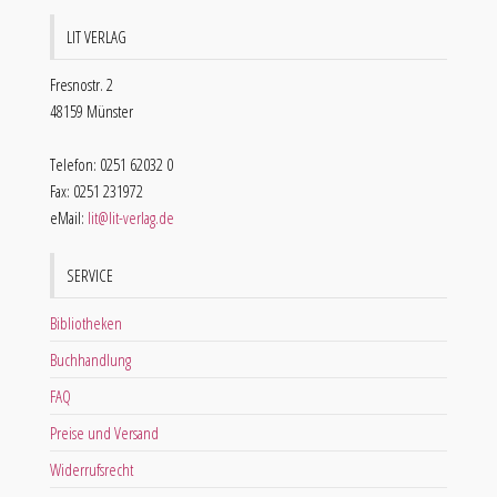
LIT VERLAG
Fresnostr. 2
48159 Münster
Telefon: 0251 62032 0
Fax: 0251 231972
eMail:
lit@lit-verlag.de
SERVICE
Bibliotheken
Buchhandlung
FAQ
Preise und Versand
Widerrufsrecht