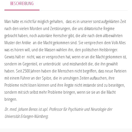
BESCHREIBUNG
Man hätte es nicht für möglich gehalten, dass es in unserer sonst aufgeklärten Zeit
nach den vielen Morden und Zerstörungen, die uns diktatorische Regime
gebracht haben, noch autoritäre Herrscher gibt, die alle nach dem altbewährten
Muster der Antike an die Macht gekommen sind. Sie versprechen dem Volk Alles
was es hören will, und die Massen wählen ihn, den politischen Heilsbringer.
Gewiss hält er nicht, was er versprochen hat, wenn er an die Macht gekommen ist,
sondern im Gegenteil, er unterdrückt und misshandelt die, die ihn gewählt
haben. Seit 2500 Jahren haben die Menschen nicht begriffen, dass neue Parteien
mit einem Führer an der Spitze, die in unruhigen Zeiten auftauchen, ihre
Probleme nicht lösen können und ihre Ängste nicht imstande sind zu beseitigen,
sondern mit sich selbst mehr Probleme bringen, wenn sie sie an die Macht
bringen.
Dr. med. Johann Benos ist apl. Professor für Psychiatrie und Neurologie der
Universität Erlangen-Nürnberg.