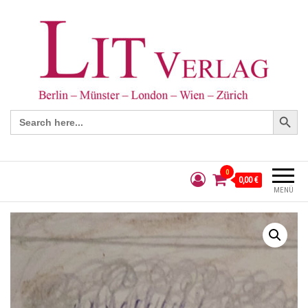
Search Button
Search
for:
0
0,00 €
MENÜ