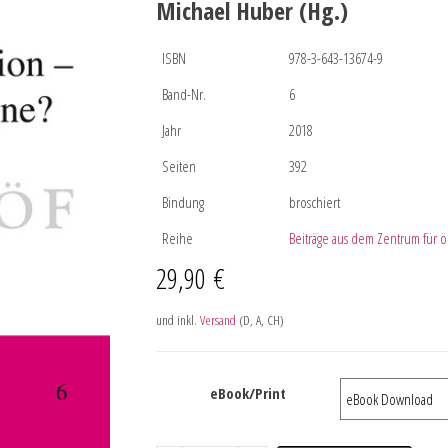
Michael Huber (Hg.)
ISBN
978-3-643-13674-9
Band-Nr.
6
Jahr
2018
Seiten
392
Bindung
broschiert
Reihe
Beiträge aus dem Zentrum für
29,90
€
und inkl.
Versand
(D, A, CH)
eBook/Print