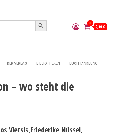
Search Button
0
0,00 €
DER VERLAG
BIBLIOTHEKEN
BUCHHANDLUNG
on – wo steht die
s Vletsis,Friederike Nüssel,