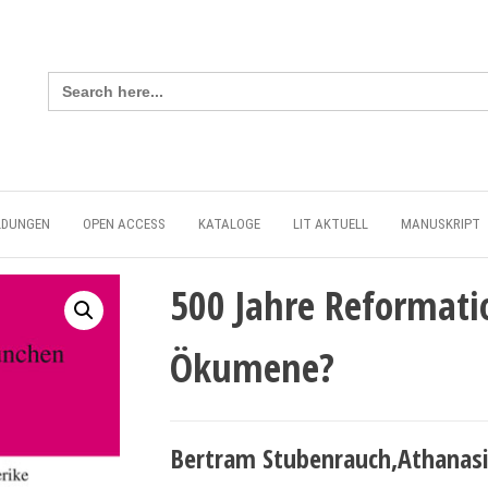
Search
for:
LDUNGEN
OPEN ACCESS
KATALOGE
LIT AKTUELL
MANUSKRIPT
500 Jahre Reformati
Ökumene?
Bertram Stubenrauch,Athanasio