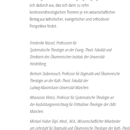
sich dadurch aus, dass sich darin zu zehn
kontroverstheologischen Themen je ein wissenschaftlicher
Beitrag aus katholischer, evangelischer und orthodoxer
Perspektive findet.
Friederike Nüssel, Professorin für
Systematische Theologie an der Evang.-Theol. Fakultät und
Direktorin des Ökumenischen Instituts der Universität
Heidelberg.
Bertram Stubenrauch, Professor für Dogmatik und Ökumenische
Theologie an der Kath.-Theol. Fakultät der
Ludwig-Maximilians-Universität München.
Athanasios Vletsis, Professor für Systematische Theologie an
der Ausbildungseinrichtung für Orthodoxe Theologie der LMU
München.
Michael Huber Dipl.-theol., M.A., Wissenschaftlicher Mitarbeiter
am Lehrstuhl für Dogmatik und Ökumenische Theologie der Kath.-Theol