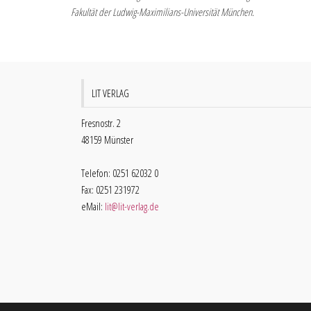
Fakultät der Ludwig-Maximilians-Universität München.
LIT VERLAG
Fresnostr. 2
48159 Münster
Telefon: 0251 62032 0
Fax: 0251 231972
eMail:
lit@lit-verlag.de