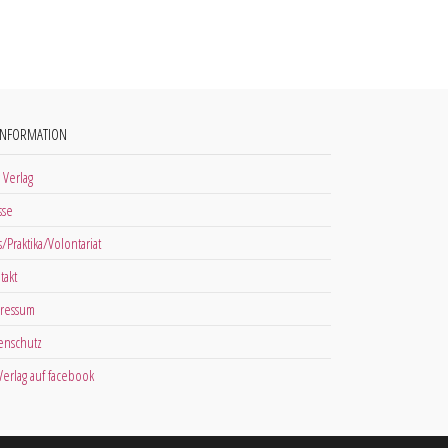
INFORMATION
 Verlag
sse
s/Praktika/Volontariat
takt
ressum
enschutz
 Verlag auf facebook