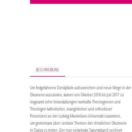
BESCHREIBUNG
Um festgefahrene Denkpfade aufzuweichen und neue Wege in der
Ökumene auszuloten, kamen von Oktober 2016 bis Juli 2017 zu
insgesamt zehn Veranstaltungen namhafte Theologinnen und
Theologen katholischer, evangelischer und orthodoxer
Provenienz an der Ludwig-Maximilians-Universität zusammen,
um gemeinsam über zentrale Themen der christlichen Ökumene
in Dialog zu treten. Der nun vorgelegte Tagungsband zeichnet