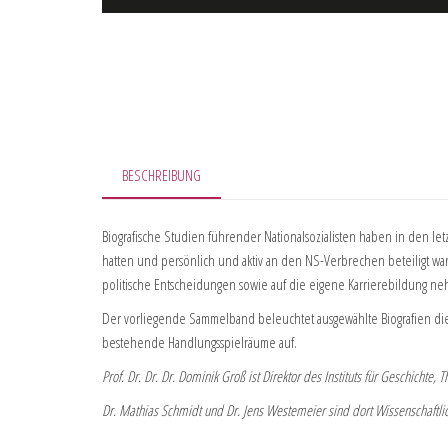
BESCHREIBUNG
Biografische Studien führender Nationalsozialisten haben in den le
hatten und persönlich und aktiv an den NS-Verbrechen beteiligt ware
politische Entscheidungen sowie auf die eigene Karrierebildung n
Der vorliegende Sammelband beleuchtet ausgewählte Biografien die
bestehende Handlungsspielräume auf.
Prof. Dr. Dr. Dr. Dominik Groß ist Direktor des Instituts für Geschichte
Dr. Mathias Schmidt und Dr. Jens Westemeier sind dort Wissenschaftlic