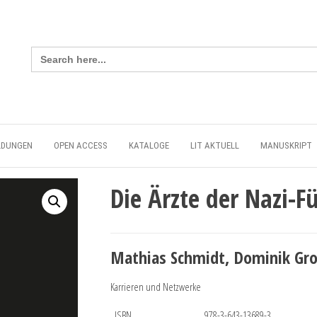
Search
for:
LDUNGEN
OPEN ACCESS
KATALOGE
LIT AKTUELL
MANUSKRIPT
Die Ärzte der Nazi-F
Mathias Schmidt, Dominik Gro
Karrieren und Netzwerke
ISBN
978-3-643-13689-3