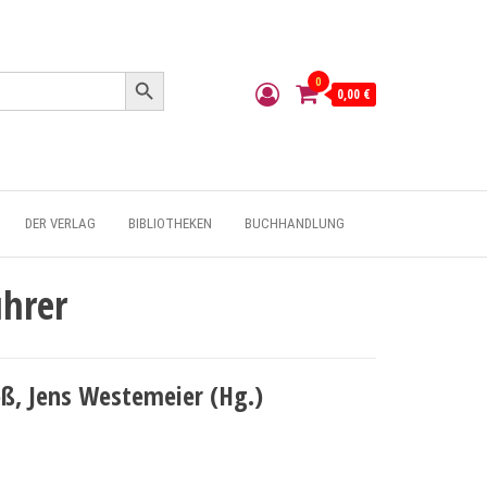
Search Button
0
0,00 €
DER VERLAG
BIBLIOTHEKEN
BUCHHANDLUNG
ührer
ß, Jens Westemeier (Hg.)