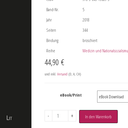
Band-Nr.
5
Jahr
2018
Seiten
344
Bindung
broschiert
Reihe
Medizin und Nationalsozialismu
44,90
€
und inkl.
Versand
(D, A, CH)
eBook/Print
-
+
In den Warenkorb