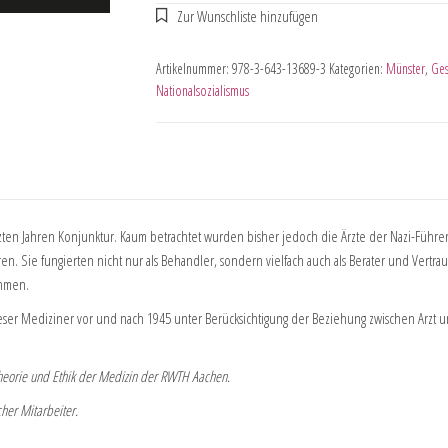
Artikelnummer:
978-3-643-13689-3
Kategorien:
Münster
,
Ges
Nationalsozialismus
tzten Jahren Konjunktur. Kaum betrachtet wurden bisher jedoch die Ärzte der Nazi-Führe
n. Sie fungierten nicht nur als Behandler, sondern vielfach auch als Berater und Vertrau
ehmen.
ser Mediziner vor und nach 1945 unter Berücksichtigung der Beziehung zwischen Arzt un
, Theorie und Ethik der Medizin der RWTH Aachen.
her Mitarbeiter.