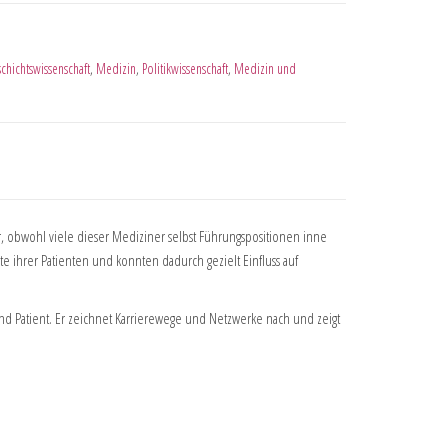
chichtswissenschaft
,
Medizin
,
Politikwissenschaft
,
Medizin und
r, obwohl viele dieser Mediziner selbst Führungspositionen inne
te ihrer Patienten und konnten dadurch gezielt Einfluss auf
d Patient. Er zeichnet Karrierewege und Netzwerke nach und zeigt