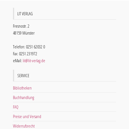
LIT VERLAG
Fresnostr. 2
48159 Münster
Telefon: 0251 62032 0
Fax: 0251 231972
eMail:
lit@lit-verlag.de
SERVICE
Bibliotheken
Buchhandlung
FAQ
Preise und Versand
Widerrufsrecht