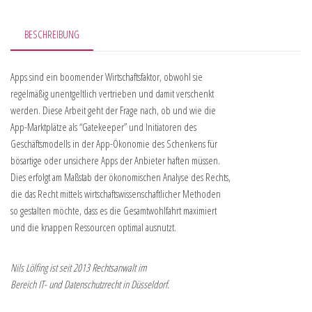
BESCHREIBUNG
Apps sind ein boomender Wirtschaftsfaktor, obwohl sie
regelmäßig unentgeltlich vertrieben und damit verschenkt
werden. Diese Arbeit geht der Frage nach, ob und wie die
App-Marktplätze als “Gatekeeper” und Initiatoren des
Geschäftsmodells in der App-Ökonomie des Schenkens für
bösartige oder unsichere Apps der Anbieter haften müssen.
Dies erfolgt am Maßstab der ökonomischen Analyse des Rechts,
die das Recht mittels wirtschaftswissenschaftlicher Methoden
so gestalten möchte, dass es die Gesamtwohlfahrt maximiert
und die knappen Ressourcen optimal ausnutzt.
Nils Lölfing ist seit 2013 Rechtsanwalt im
Bereich IT- und Datenschutzrecht in Düsseldorf.