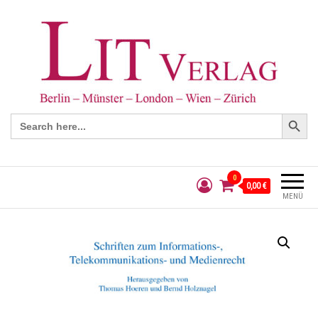
Search Button
Search
for:
0
0,00 €
MENÜ