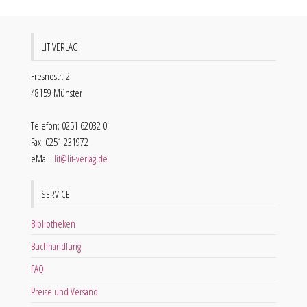
LIT VERLAG
Fresnostr. 2
48159 Münster
Telefon: 0251 62032 0
Fax: 0251 231972
eMail:
lit@lit-verlag.de
SERVICE
Bibliotheken
Buchhandlung
FAQ
Preise und Versand