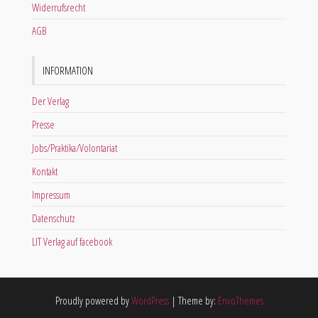
Widerrufsrecht
AGB
INFORMATION
Der Verlag
Presse
Jobs/Praktika/Volontariat
Kontakt
Impressum
Datenschutz
LIT Verlag auf facebook
Proudly powered by
WordPress
|
Theme by:
EnvoThemes