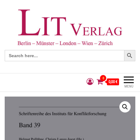
Search Button
Search
for:
0
0,00 €
MENÜ