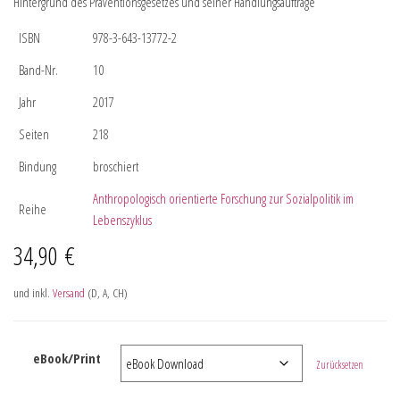
Hintergrund des Präventionsgesetzes und seiner Handlungsaufträge
ISBN
978-3-643-13772-2
Band-Nr.
10
Jahr
2017
Seiten
218
Bindung
broschiert
Anthropologisch orientierte Forschung zur Sozialpolitik im
Reihe
Lebenszyklus
34,90
€
und inkl.
Versand
(D, A, CH)
eBook/Print
Zurücksetzen