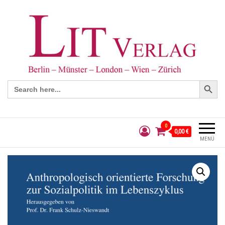
Search Button
Search
for:
0
0,00 €
MENÜ