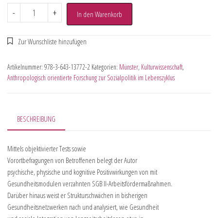
-
+
In den Warenkorb
Artikelnummer:
978-3-643-13772-2
Kategorien:
Münster
,
Kulturwissenschaft
,
Anthropologisch orientierte Forschung zur Sozialpolitik im Lebenszyklus
BESCHREIBUNG
Mittels objektivierter Tests sowie
Vorortbefragungen von Betroffenen belegt der Autor
psychische, physische und kognitive Positivwirkungen von mit
Gesundheitsmodulen verzahnten SGB II-Arbeitsfördermaßnahmen.
Darüber hinaus weist er Strukturschwächen in bisherigen
Gesundheitsnetzwerken nach und analysiert, wie Gesundheit