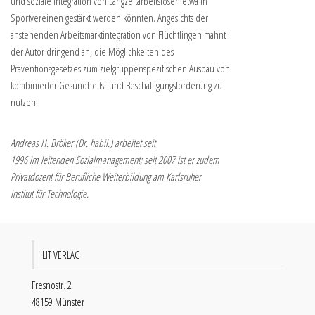
und soziale Integration von Langzeitarbeitslosen etwa in
Sportvereinen gestärkt werden könnten. Angesichts der
anstehenden Arbeitsmarktintegration von Flüchtlingen mahnt
der Autor dringend an, die Möglichkeiten des
Präventionsgesetzes zum zielgruppenspezifischen Ausbau von
kombinierter Gesundheits- und Beschäftigungsförderung zu
nutzen.
Andreas H. Bröker (Dr. habil.) arbeitet seit
1996 im leitenden Sozialmanagement; seit 2007 ist er zudem
Privatdozent für Berufliche Weiterbildung am Karlsruher
Institut für Technologie.
LIT VERLAG
Fresnostr. 2
48159 Münster