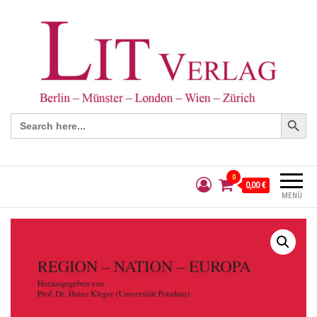
Search Button
Search
for:
0
0,00 €
MENÜ