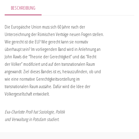
BESCHREIBUNG
Die Europäische Union muss sich 60 Jahre nach der
Unterzeichnung der Römischen Verträge neuen Fragen stellen.
Wie gerecht ist die EU? Wie gerecht kann sie normativ
überhaupt sein? Im vorliegenden Band wird in Anlehnung an
John Rawls die “Theorie der Gerechtigkeit” und das “Recht
der Völker” modifiziert und auf den transnationalen Raum
angewandt. Ziel dieses Bandes ist es, herauszufinden, ob und
wie eine normative Gerechtigkeitsvorstellung im
transnationalen Raum aussähe. Dafür wird die Idee der
Völkergesellschaft entwickelt.
Eva-Charlotte Proll hat Soziologie, Politik
und Verwaltung in Potsdam studiert.