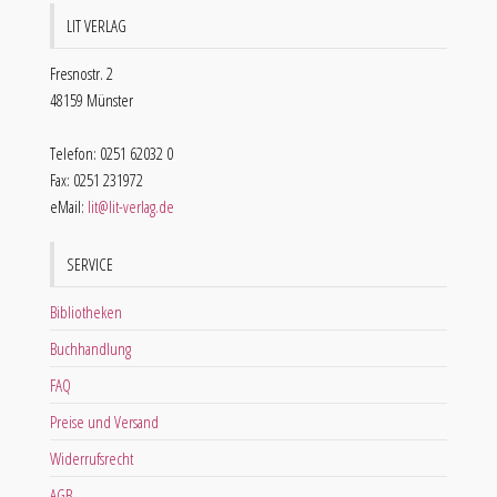
LIT VERLAG
Fresnostr. 2
48159 Münster
Telefon: 0251 62032 0
Fax: 0251 231972
eMail:
lit@lit-verlag.de
SERVICE
Bibliotheken
Buchhandlung
FAQ
Preise und Versand
Widerrufsrecht
AGB