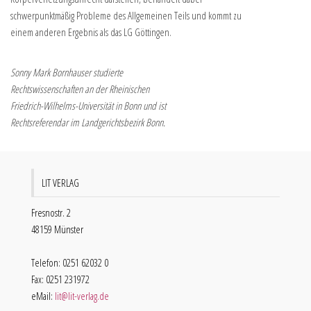
schwerpunktmäßig Probleme des Allgemeinen Teils und kommt zu
einem anderen Ergebnis als das LG Göttingen.
Sonny Mark Bornhauser studierte
Rechtswissenschaften an der Rheinischen
Friedrich-Wilhelms-Universität in Bonn und ist
Rechtsreferendar im Landgerichtsbezirk Bonn.
LIT VERLAG
Fresnostr. 2
48159 Münster
Telefon: 0251 62032 0
Fax: 0251 231972
eMail:
lit@lit-verlag.de