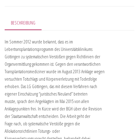
BESCHREIBUNG
Im Sommer 2012 wurde bekannt, dass es im
Lebertransplantationsprogramm des Universitätsklinikums
Göttingen zu systematischen Verstößen gegen Richtlinien der
Organvermittlung gekommen ist. Gegen den verantwortlichen
Transplantationsmediziner wurde im August 2013 Anklage wegen
versuchten Totschlags und Körperverletzung mit Todesfolge
erhoben. Das LG Göttingen, das mit diesem Verfahren nach
eigener Einschätzung “juristisches Neuland” betreten
musste, sprach den Angeklagten im Mai 2015 von allen
Anklagepunkten frei. In Kürze wird der BGH über die Revision
der Staatsanwaltschaft entscheiden. Die Arbeit geht der
Frage nach, ob systematische Verstöße gegen die
Allokationsrichtlinien Tötungs- oder
Körperverletzungsunrecht darstellen, behandelt dabei