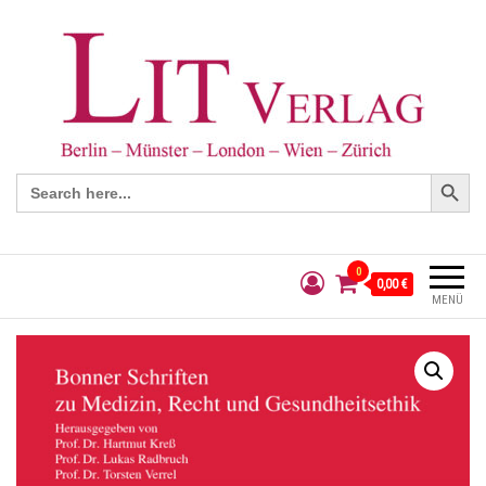
Search Button
Search
for:
0
0,00 €
MENÜ