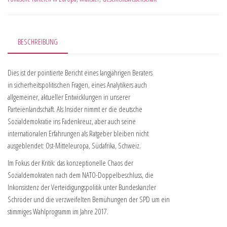
BESCHREIBUNG
Dies ist der pointierte Bericht eines langjährigen Beraters
in sicherheitspolitischen Fragen, eines Analytikers auch
allgemeiner, aktueller Entwicklungen in unserer
Parteienlandschaft. Als Insider nimmt er die deutsche
Sozialdemokratie ins Fadenkreuz, aber auch seine
internationalen Erfahrungen als Ratgeber bleiben nicht
ausgeblendet: Ost-Mitteleuropa, Südafrika, Schweiz.
Im Fokus der Kritik: das konzeptionelle Chaos der
Sozialdemokraten nach dem NATO-Doppelbeschluss, die
Inkonsistenz der Verteidigungspolitik unter Bundeskanzler
Schröder und die verzweifelten Bemühungen der SPD um ein
stimmiges Wahlprogramm im Jahre 2017.