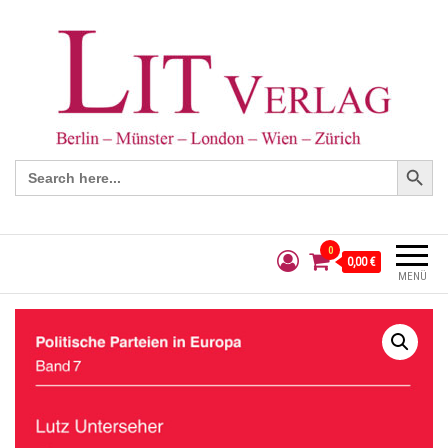
Search Button
Search
for:
0
0,00 €
MENÜ