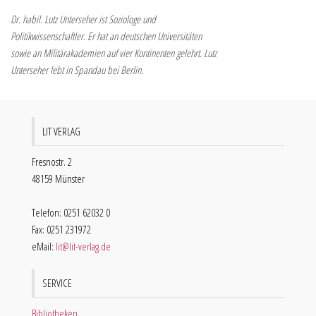
Dr. habil. Lutz Unterseher ist Soziologe und
Politikwissenschaftler. Er hat an deutschen Universitäten
sowie an Militärakademien auf vier Kontinenten gelehrt. Lutz
Unterseher lebt in Spandau bei Berlin.
LIT VERLAG
Fresnostr. 2
48159 Münster
Telefon: 0251 62032 0
Fax: 0251 231972
eMail:
lit@lit-verlag.de
SERVICE
Bibliotheken