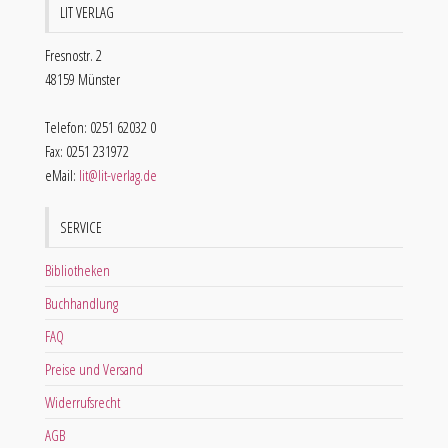
LIT VERLAG
Fresnostr. 2
48159 Münster
Telefon: 0251 62032 0
Fax: 0251 231972
eMail:
lit@lit-verlag.de
SERVICE
Bibliotheken
Buchhandlung
FAQ
Preise und Versand
Widerrufsrecht
AGB