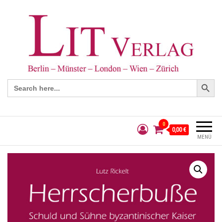
Search Button
Search
for:
0
0,00 €
MENÜ