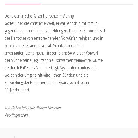
Der byzantinische Kaiser herrschte im Auftrag
Gottes über die christliche Welt, er war jedoch nicht immun
gegenüber menschlichen Verfehlungen. Durch Buße konnte sich
der Herrscher von entsprechenden Vorwürfen reinigen und in
kollektiven Bußhandlungen als Schutzherr der ihm
anvertrauten Gemeinschaft inszenieren: So wie der Vorwurf
der Sünde seine Legitimation zu schwächen vermochte, wurde
sie durch Buße aufs Neue bestätigt. Systematisch untersucht
werden der Umgang mit kaiserlichen Sünden und die
Entwicklung der Herrscherbuße in Byzanz vom 4. bis ins
14. Jahrhundert.
Lutz Rickelt leitet das Ikonen-Museum
Recklinghausen.