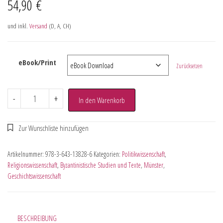
54,90
€
und inkl.
Versand
(D, A, CH)
eBook/Print
Zurücksetzen
-
+
In den Warenkorb
Artikelnummer:
978-3-643-13828-6
Kategorien:
Politikwissenschaft
,
Religionswissenschaft
,
Byzantinistische Studien und Texte
,
Münster
,
Geschichtswissenschaft
BESCHREIBUNG