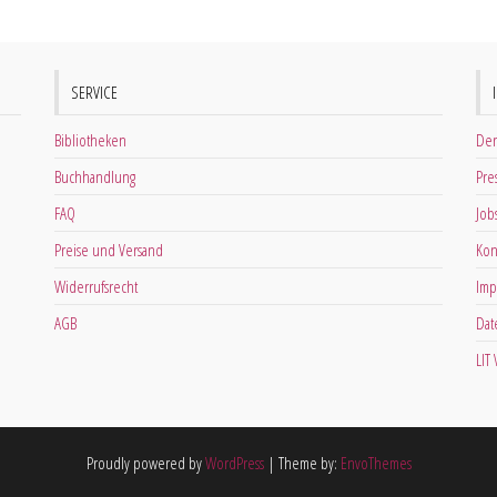
SERVICE
Bibliotheken
Der
Buchhandlung
Pre
FAQ
Job
Preise und Versand
Kon
Widerrufsrecht
Imp
AGB
Dat
LIT
Proudly powered by
WordPress
|
Theme by:
EnvoThemes