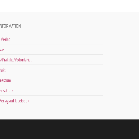
INFORMATION
 Verlag
sse
s/Praktika/Volontariat
takt
ressum
enschutz
 Verlag auf facebook