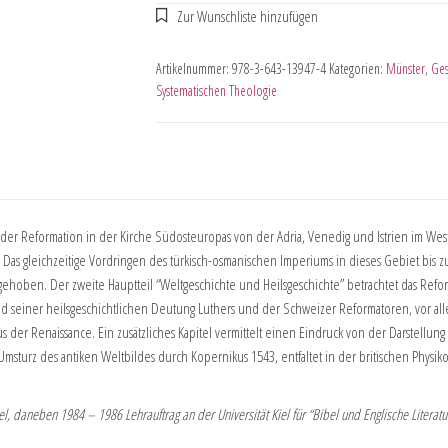
Artikelnummer:
978-3-643-13947-4
Kategorien:
Münster
,
Ges
Systematischen Theologie
g der Reformation in der Kirche Südosteuropas von der Adria, Venedig und Istrien im W
s gleichzeitige Vordringen des türkisch-osmanischen Imperiums in dieses Gebiet bis 
orgehoben. Der zweite Hauptteil “Weltgeschichte und Heilsgeschichte” betrachtet das 
 und seiner heilsgeschichtlichen Deutung Luthers und der Schweizer Reformatoren, vor a
er Renaissance. Ein zusätzliches Kapitel vermittelt einen Eindruck von der Darstellung d
 Umsturz des antiken Weltbildes durch Kopernikus 1543, entfaltet in der britischen Physik
, daneben 1984 – 1986 Lehrauftrag an der Universität Kiel für “Bibel und Englische Literatu