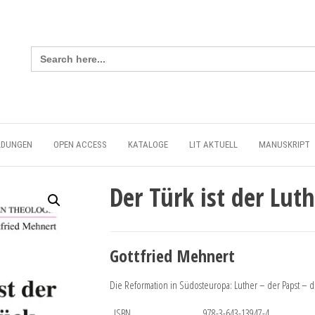
Search
for:
LDUNGEN
OPEN ACCESS
KATALOGE
LIT AKTUELL
MANUSKRIPT
Der Türk ist der Lut
Gottfried Mehnert
Die Reformation in Südosteuropa: Luther – der Papst – de
ISBN
978-3-643-13947-4