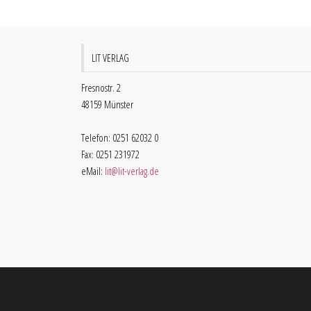
LIT VERLAG
Fresnostr. 2
48159 Münster
Telefon: 0251 62032 0
Fax: 0251 231972
eMail:
lit@lit-verlag.de