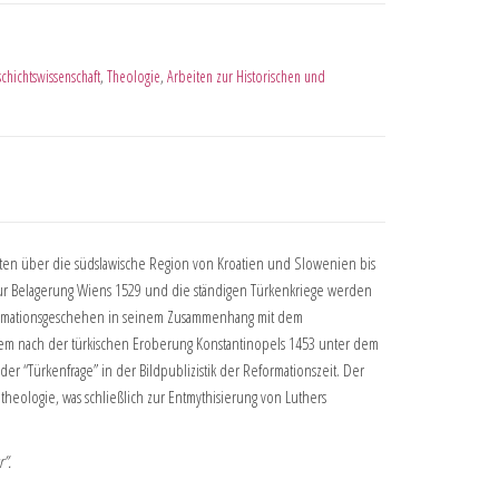
chichtswissenschaft
,
Theologie
,
Arbeiten zur Historischen und
esten über die südslawische Region von Kroatien und Slowenien bis
zur Belagerung Wiens 1529 und die ständigen Türkenkriege werden
Reformationsgeschehen in seinem Zusammenhang mit dem
llem nach der türkischen Eroberung Konstantinopels 1453 unter dem
er “Türkenfrage” in der Bildpublizistik der Reformationszeit. Der
otheologie, was schließlich zur Entmythisierung von Luthers
r”.