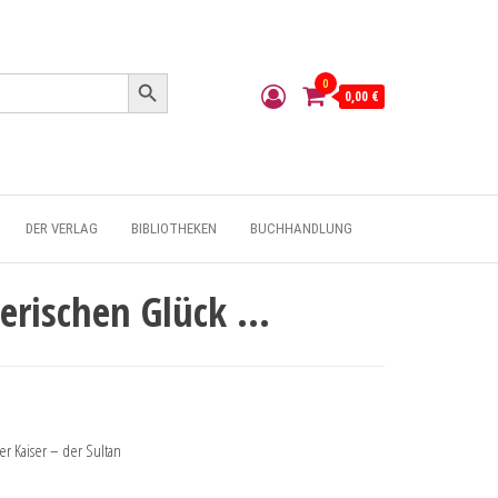
Search Button
0
0,00 €
DER VERLAG
BIBLIOTHEKEN
BUCHHANDLUNG
herischen Glück …
r Kaiser – der Sultan