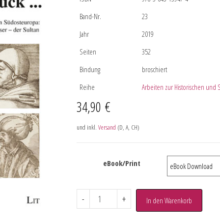
Band-Nr.
23
Jahr
2019
Seiten
352
Bindung
broschiert
Reihe
Arbeiten zur Historischen und 
34,90
€
und inkl.
Versand
(D, A, CH)
eBook/Print
-
+
In den Warenkorb