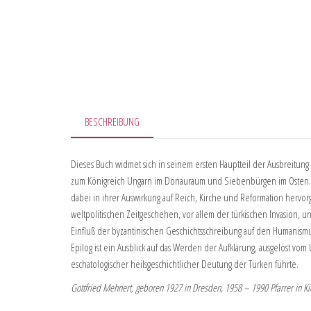
BESCHREIBUNG
Dieses Buch widmet sich in seinem ersten Hauptteil der Ausbreitun
zum Königreich Ungarn im Donauraum und Siebenbürgen im Osten. Da
dabei in ihrer Auswirkung auf Reich, Kirche und Reformation herv
weltpolitischen Zeitgeschehen, vor allem der türkischen Invasion,
Einfluß der byzantinischen Geschichtsschreibung auf den Humanismus d
Epilog ist ein Ausblick auf das Werden der Aufklärung, ausgelöst vom
eschatologischer heilsgeschichtlicher Deutung der Türken führte.
Gottfried Mehnert, geboren 1927 in Dresden, 1958 – 1990 Pfarrer in Kiel