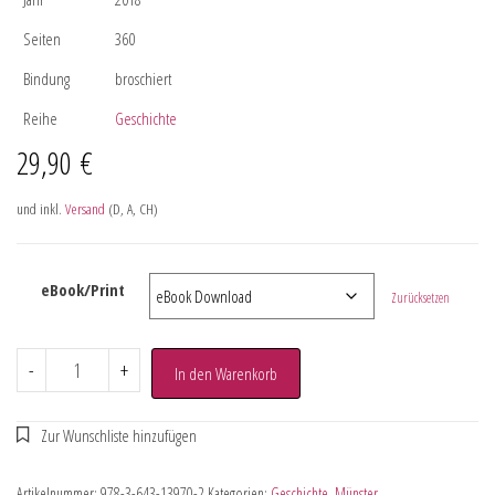
Seiten
360
Bindung
broschiert
Reihe
Geschichte
29,90
€
und inkl.
Versand
(D, A, CH)
eBook/Print
Zurücksetzen
-
+
In den Warenkorb
Artikelnummer:
978-3-643-13970-2
Kategorien:
Geschichte
,
Münster
,