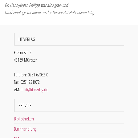
Dr. Hans-Jürgen Philipp war als Agrar- und
Landsoziologe vor allem an der Universität Hohenheim tätig.
LIT VERLAG
Fresnostr. 2
48159 Münster
Telefon: 0251 62032 0
Fax: 0251 231972
eMail:
lit@lit-verlag.de
SERVICE
Bibliotheken
Buchhandlung