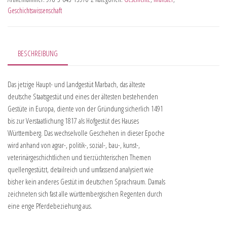
Geschichtswissenschaft
BESCHREIBUNG
Das jetzige Haupt- und Landgestüt Marbach, das älteste
deutsche Staatsgestüt und eines der ältesten bestehenden
Gestüte in Europa, diente von der Gründung sicherlich 1491
bis zur Verstaatlichung 1817 als Hofgestüt des Hauses
Württemberg. Das wechselvolle Geschehen in dieser Epoche
wird anhand von agrar-, politik-, sozial-, bau-, kunst-,
veterinärgeschichtlichen und tierzüchterischen Themen
quellengestützt, detailreich und umfassend analysiert wie
bisher kein anderes Gestüt im deutschen Sprachraum. Damals
zeichneten sich fast alle württembergischen Regenten durch
eine enge Pferdebeziehung aus.