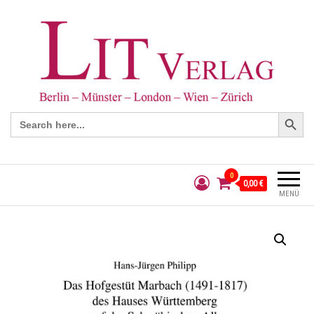
Search Button
Search
for:
0
0,00 €
MENÜ