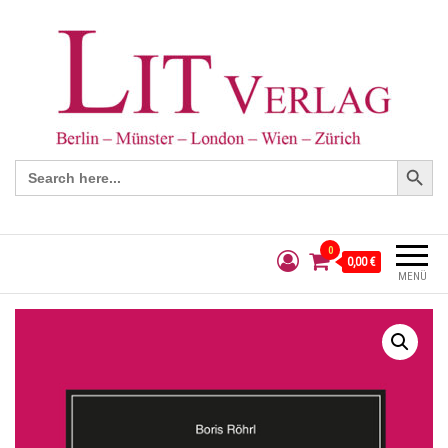
Search Button
Search
for:
0
0,00 €
MENÜ