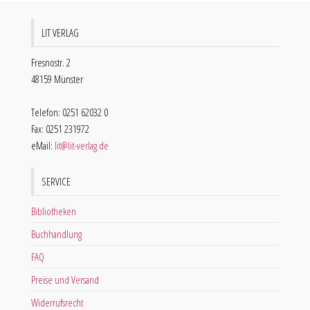
LIT VERLAG
Fresnostr. 2
48159 Münster
Telefon: 0251 62032 0
Fax: 0251 231972
eMail:
lit@lit-verlag.de
SERVICE
Bibliotheken
Buchhandlung
FAQ
Preise und Versand
Widerrufsrecht