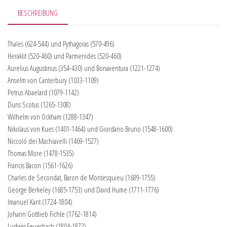
BESCHREIBUNG
Thales (624-544) und Pythagoras (570-496)
Heraklit (520-460) und Parmenides (520-460)
Aurelius Augustinus (354-430) und Bonaventura (1221-1274)
Anselm von Canterbury (1033-1109)
Petrus Abaelard (1079-1142)
Duns Scotus (1265-1308)
Wilhelm von Ockham (1288-1347)
Nikolaus von Kues (1401-1464) und Giordano Bruno (1548-1600)
Niccoló dei Machiavelli (1469-1527)
Thomas More (1478-1535)
Francis Bacon (1561-1626)
Charles de Secondat, Baron de Montesquieu (1689-1755)
George Berkeley (1685-1753) und David Hume (1711-1776)
Imanuel Kant (1724-1804)
Johann Gottlieb Fichte (1762-1814)
Ludwig Feuerbach (1804-1872)