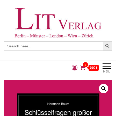
Search Button
Search
for:
0
0,00 €
MENÜ