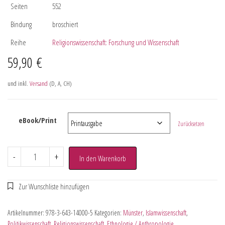
Seiten
552
Bindung
broschiert
Reihe
Religionswissenschaft: Forschung und Wissenschaft
59,90
€
und inkl.
Versand
(D, A, CH)
eBook/Print
Zurücksetzen
-
+
In den Warenkorb
Artikelnummer:
978-3-643-14000-5
Kategorien:
Münster
,
Islamwissenschaft
,
Politikwissenschaft
,
Religionswissenschaft
,
Ethnologie / Anthropologie
,