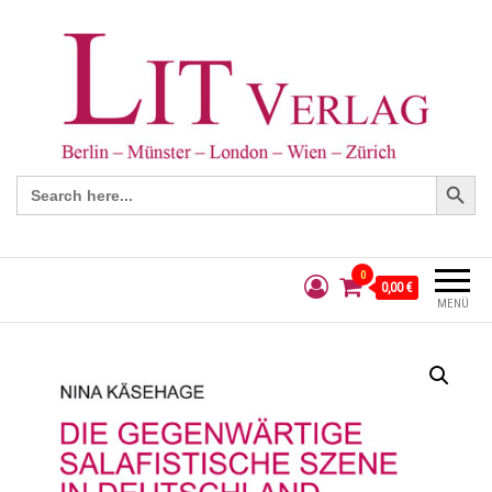
Search Button
Search
for:
0
0,00 €
MENÜ