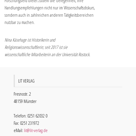
Forschungsfeld bietet zudem die Gelegenheit, ihre
Handlungsempfehlungen nicht nur im Wissenschaftsdiskurs,
sondern auch in zahlreichen anderen Tätigkeitsbereichen
nutzbar zu machen.
Nina Käsehage ist Historikerin und
Religionswissenschaftlerin; seit 2017 ist sie
wissenschaftliche Mitarbeiterin an der Universität Rostock.
LIT VERLAG
Fresnostr. 2
48159 Münster
Telefon: 0251 62032 0
Fax: 0251 231972
eMail:
lit@lit-verlag.de