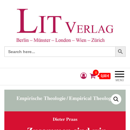
Search Button
Search
for:
0
0,00 €
MENÜ