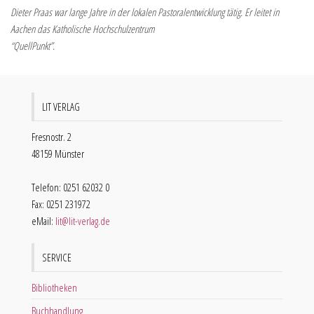
Dieter Praas war lange Jahre in der lokalen Pastoralentwicklung tätig. Er leitet in
Aachen das Katholische Hochschulzentrum
“QuellPunkt”.
LIT VERLAG
Fresnostr. 2
48159 Münster
Telefon: 0251 62032 0
Fax: 0251 231972
eMail:
lit@lit-verlag.de
SERVICE
Bibliotheken
Buchhandlung