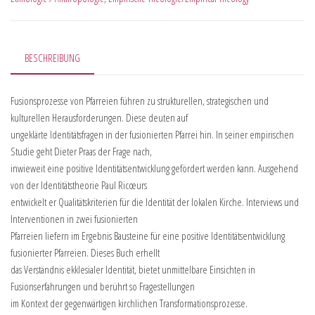
BESCHREIBUNG
Fusionsprozesse von Pfarreien führen zu strukturellen, strategischen und
kulturellen Herausforderungen. Diese deuten auf
ungeklärte Identitätsfragen in der fusionierten Pfarrei hin. In seiner empirischen
Studie geht Dieter Praas der Frage nach,
inwieweit eine positive Identitätsentwicklung gefördert werden kann. Ausgehend
von der Identitätstheorie Paul Ricœurs
entwickelt er Qualitätskriterien für die Identität der lokalen Kirche. Interviews und
Interventionen in zwei fusionierten
Pfarreien liefern im Ergebnis Bausteine für eine positive Identitätsentwicklung
fusionierter Pfarreien. Dieses Buch erhellt
das Verständnis ekklesialer Identität, bietet unmittelbare Einsichten in
Fusionserfahrungen und berührt so Fragestellungen
im Kontext der gegenwärtigen kirchlichen Transformationsprozesse.