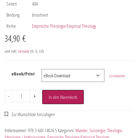
Seiten
404
Bindung
broschiert
Reihe
Empirische Theologie/Empirical Theology
34,90
€
und inkl.
Versand
(D, A, CH)
eBook/Print
Zurücksetzen
-
+
In den Warenkorb
Artikelnummer:
978-3-643-14026-5
Kategorien:
Münster
,
Soziologie
,
Theologie
,
Ethnologie / Anthropologie
,
Empirische Theologie/Empirical Theology