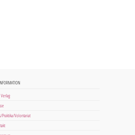
INFORMATION
 Verlag
sse
s/Praktika/Volontariat
takt