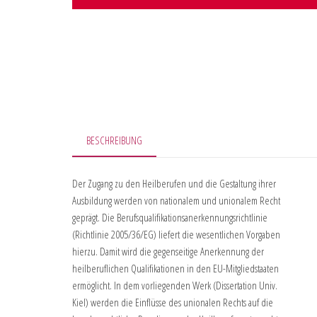
BESCHREIBUNG
Der Zugang zu den Heilberufen und die Gestaltung ihrer
Ausbildung werden von nationalem und unionalem Recht
geprägt. Die Berufsqualifikationsanerkennungsrichtlinie
(Richtlinie 2005/36/EG) liefert die wesentlichen Vorgaben
hierzu. Damit wird die gegenseitige Anerkennung der
heilberuflichen Qualifikationen in den EU-Mitgliedstaaten
ermöglicht. In dem vorliegenden Werk (Dissertation Univ.
Kiel) werden die Einflüsse des unionalen Rechts auf die