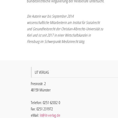
bundesrechtliche Regulierung der Heilberufe untersucht.
Die Autorin war bis September 2014
wissenschaftliche Mitarbeiterin am Institut für Sozialrecht
und Gesundheitsrecht der Christian-Albrechts-Universität zu
Kiel und ist seit 2017 in einer Wirtschaftskanzlei in
Flensburg im Schwerpunkt Medizinrecht tätig.
LIT VERLAG
Fresnostr. 2
48159 Münster
Telefon: 0251 62032 0
Fax: 0251 231972
eMail:
lit@lit-verlag.de