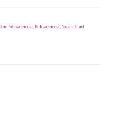
izin
,
Politikwissenschaft
,
Rechtswissenschaft
,
Sozialrecht und