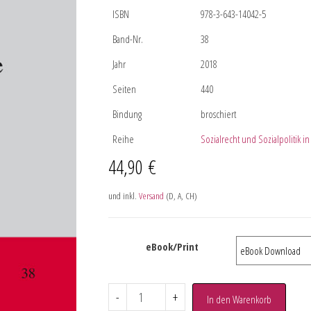
ISBN
978-3-643-14042-5
Band-Nr.
38
Jahr
2018
Seiten
440
Bindung
broschiert
Reihe
Sozialrecht und Sozialpolitik i
44,90
€
und inkl.
Versand
(D, A, CH)
eBook/Print
-
+
In den Warenkorb