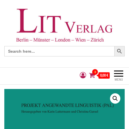
Search Button
Search
for:
0
0,00 €
MENÜ