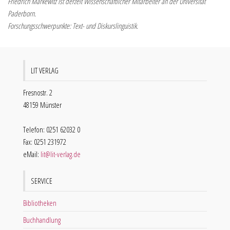
Friedrich Markewitz ist derzeit Wissenschaftlicher Mitarbeiter an der Universität
Paderborn.
Forschungsschwerpunkte: Text- und Diskurslinguistik.
LIT VERLAG
Fresnostr. 2
48159 Münster
Telefon: 0251 62032 0
Fax: 0251 231972
eMail:
lit@lit-verlag.de
SERVICE
Bibliotheken
Buchhandlung