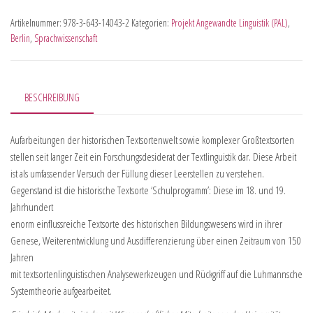
Artikelnummer:
978-3-643-14043-2
Kategorien:
Projekt Angewandte Linguistik (PAL)
,
Berlin
,
Sprachwissenschaft
BESCHREIBUNG
Aufarbeitungen der historischen Textsortenwelt sowie komplexer Großtextsorten
stellen seit langer Zeit ein Forschungsdesiderat der Textlinguistik dar. Diese Arbeit
ist als umfassender Versuch der Füllung dieser Leerstellen zu verstehen.
Gegenstand ist die historische Textsorte ‘Schulprogramm’: Diese im 18. und 19.
Jahrhundert
enorm einflussreiche Textsorte des historischen Bildungswesens wird in ihrer
Genese, Weiterentwicklung und Ausdifferenzierung über einen Zeitraum von 150
Jahren
mit textsortenlinguistischen Analysewerkzeugen und Rückgriff auf die Luhmannsche
Systemtheorie aufgearbeitet.