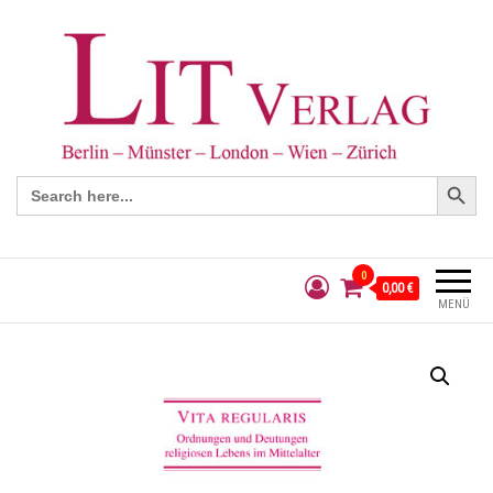
Search Button
Search
for:
0
0,00 €
MENÜ