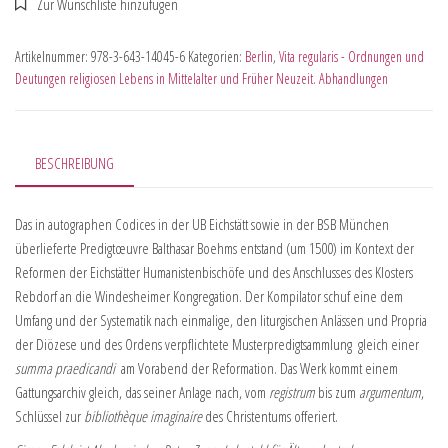
Artikelnummer:
978-3-643-14045-6
Kategorien:
Berlin
,
Vita regularis - Ordnungen und
Deutungen religiosen Lebens in Mittelalter und Früher Neuzeit. Abhandlungen
BESCHREIBUNG
Das in autographen Codices in der UB Eichstätt sowie in der BSB München
überlieferte Predigtœuvre Balthasar Boehms entstand (um 1500) im Kontext der
Reformen der Eichstätter Humanistenbischöfe und des Anschlusses des Klosters
Rebdorf an die Windesheimer Kongregation. Der Kompilator schuf eine dem
Umfang und der Systematik nach einmalige, den liturgischen Anlässen und Propria
der Diözese und des Ordens verpflichtete Musterpredigtsammlung  gleich einer
summa praedicandi
 am Vorabend der Reformation. Das Werk kommt einem
Gattungsarchiv gleich, das seiner Anlage nach, vom
registrum
bis zum
argumentum
,
Schlüssel zur
bibliothèque imaginaire
des Christentums offeriert.