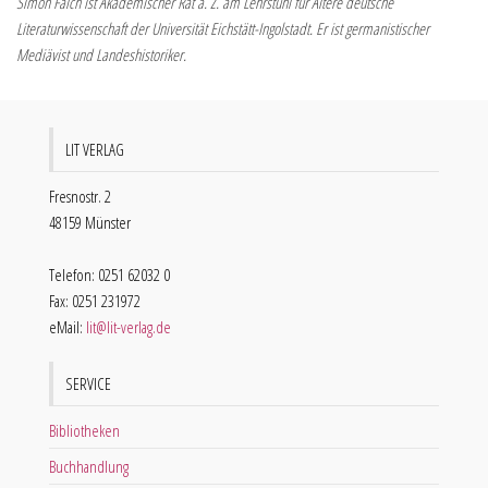
Simon Falch ist Akademischer Rat a. Z. am Lehrstuhl für Ältere deutsche
Literaturwissenschaft der Universität Eichstätt-Ingolstadt. Er ist germanistischer
Mediävist und Landeshistoriker.
LIT VERLAG
Fresnostr. 2
48159 Münster
Telefon: 0251 62032 0
Fax: 0251 231972
eMail:
lit@lit-verlag.de
SERVICE
Bibliotheken
Buchhandlung