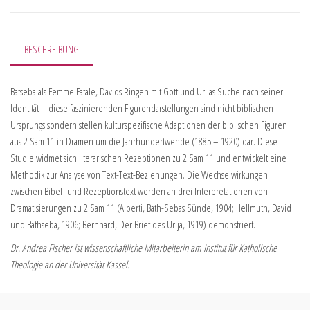
BESCHREIBUNG
Batseba als Femme Fatale, Davids Ringen mit Gott und Urijas Suche nach seiner
Identität – diese faszinierenden Figurendarstellungen sind nicht biblischen
Ursprungs sondern stellen kulturspezifische Adaptionen der biblischen Figuren
aus 2 Sam 11 in Dramen um die Jahrhundertwende (1885 – 1920) dar. Diese
Studie widmet sich literarischen Rezeptionen zu 2 Sam 11 und entwickelt eine
Methodik zur Analyse von Text-Text-Beziehungen. Die Wechselwirkungen
zwischen Bibel- und Rezeptionstext werden an drei Interpretationen von
Dramatisierungen zu 2 Sam 11 (Alberti, Bath-Sebas Sünde, 1904; Hellmuth, David
und Bathseba, 1906; Bernhard, Der Brief des Urija, 1919) demonstriert.
Dr. Andrea Fischer ist wissenschaftliche Mitarbeiterin am Institut für Katholische
Theologie an der Universität Kassel.